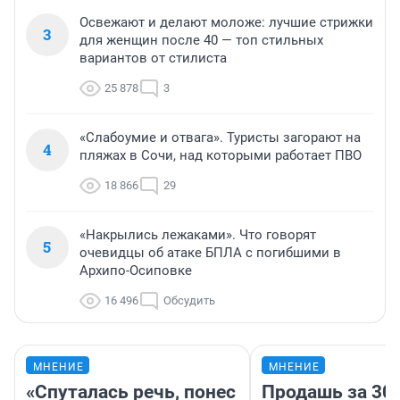
Освежают и делают моложе: лучшие стрижки
3
для женщин после 40 — топ стильных
вариантов от стилиста
25 878
3
«Слабоумие и отвага». Туристы загорают на
4
пляжах в Сочи, над которыми работает ПВО
18 866
29
«Накрылись лежаками». Что говорят
5
очевидцы об атаке БПЛА с погибшими в
Архипо-Осиповке
16 496
Обсудить
МНЕНИЕ
МНЕНИЕ
«Спуталась речь, понес
Продашь за 300