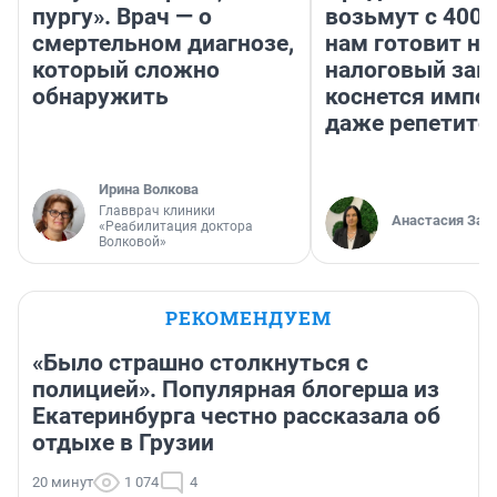
пургу». Врач — о
возьмут с 4000
смертельном диагнозе,
нам готовит н
который сложно
налоговый зако
обнаружить
коснется импор
даже репетито
Ирина Волкова
Главврач клиники
Анастасия Зав
«Реабилитация доктора
Волковой»
РЕКОМЕНДУЕМ
«Было страшно столкнуться с
полицией». Популярная блогерша из
Екатеринбурга честно рассказала об
отдыхе в Грузии
20 минут
1 074
4