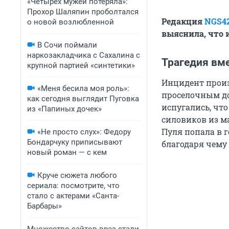
«Четырех мужей потеряла»:
Прохор Шаляпин проболтался
Редакция
NGS4
о новой возлюбленной
выяснила, что и
В Сочи поймали
наркозакладчика с Сахалина с
Трагедия вм
крупной партией «синтетики»
Инцидент произо
«Меня бесила моя роль»:
проселочным до
как сегодня выглядит Пуговка
испугались, что
из «Папиных дочек»
силовиков из м
Пуля попала в г
«Не просто слух»: Федору
Бондарчуку приписывают
благодаря чему 
новый роман — с кем
Круче сюжета любого
сериала: посмотрите, что
стало с актерами «Санта-
Барбары»