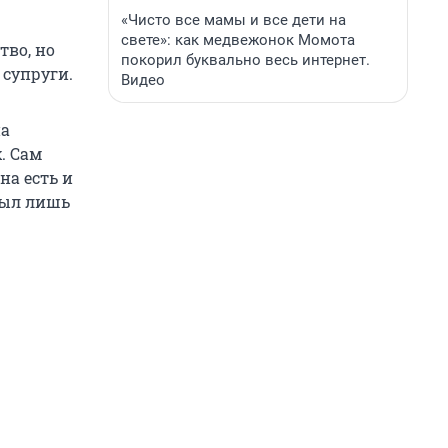
«Чисто все мамы и все дети на
свете»: как медвежонок Момота
тво, но
покорил буквально весь интернет.
 супруги.
Видео
на
. Сам
на есть и
 был лишь