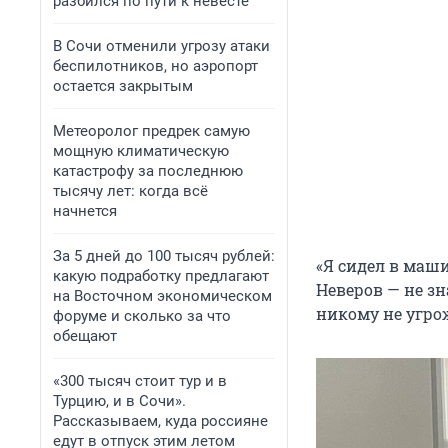
разбился по пути к невесте
В Сочи отменили угрозу атаки
беспилотников, но аэропорт
остается закрытым
Метеоролог предрек самую
мощную климатическую
катастрофу за последнюю
тысячу лет: когда всё
начнется
За 5 дней до 100 тысяч рублей:
«Я сидел в маши
какую подработку предлагают
Неверов — не зн
на Восточном экономическом
никому не угрож
форуме и сколько за что
обещают
«300 тысяч стоит тур и в
Турцию, и в Сочи».
Рассказываем, куда россияне
едут в отпуск этим летом