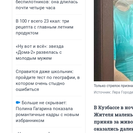
беспилотников: она длилась
почти четыре часа
В 100 г всего 23 ккал: три
рецепта с главным летним
продуктом
«Ну вот и всё»: звезда
«Дома-2» развелась с
молодым мужем
Справится даже школьник:
пройдите тест по географии, в
котором очень стыдно
Только стрелок призна
ошибиться
Источник: 
Лера Городе
Больше не скрывает:
В Кузбассе в н
Полина Гагарина показала
Жителя маленьк
романтичные кадры с новым
избранником
приняв за живо
оказались дале