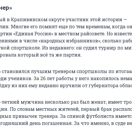
нер»
й в Крапивинском округе участник этой истории —
ин. Многие его помнят еще по тем временам, когда о
ртии «Единая Россия» в местном райсовете. Но известе
ениями в числе «народных избранников», сколько раб
ной спортшколе. Из недавнего: он судил турнир по ми
ровала который всё та же партия.
 становился лучшим тренером спортшколы по итога
ди учеников. За 26 лет работы у него накопилось нем
Одну из них ему недавно вручили от губернатора обла
5-летний мужчина несколько раз был женат, имеет тро
ин. По словам местных жителей, первый брак распалс
едных привычек тренера. За спиной футболиста имеетс
егодняшний день погашенная. За что именно, в суде н