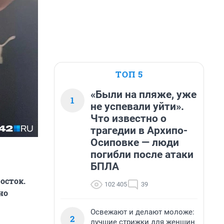
ТОП 5
«Были на пляже, уже
1
не успевали уйти».
Что известно о
трагедии в Архипо-
Осиповке — люди
погибли после атаки
БПЛА
осток.
102 405
39
но
Освежают и делают моложе:
2
лучшие стрижки для женщин