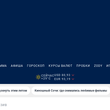
АММА
АФИША
ГОРОСКОП
КУРСЫ ВАЛЮТ
ПРОБКИ
ZODY
И
USD 80,93
СЕЙЧАС
+29°C
EUR 93,19
дохнуть этим летом
Киношный Сочи: где снимались любимые фильмы
ЮЗИВ