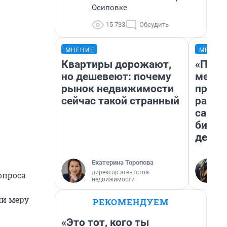
Осиповке
15 733
Обсудить
МНЕНИЕ
МНЕНИ
Квартиры дорожают,
«Поку
но дешевеют: почему
мешке
рынок недвижимости
предп
сейчас такой странный
расска
самом
бизне
дешев
Екатерина Торопова
директор агентства
опроса
недвижимости
ли меру
РЕКОМЕНДУЕМ
«Это тот, кого ты