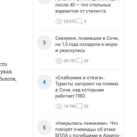
после 40 — топ стильных
вариантов от стилиста
25 072
3
Северяне, пожившие в Сочи,
3
на 1,5 года охладели к морю
и ужаснулись
20 157
63
сто
уках.
«Слабоумие и отвага».
болоте,
4
Туристы загорают на пляжах
в Сочи, над которыми
работает ПВО
15 790
22
«Накрылись лежаками». Что
5
говорят очевидцы об атаке
БПЛА с погибшими в Архипо-