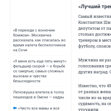
«Лучший тре
Самый известны
Константин Шил
депутатом от па
«В переходе с вонючим
столько достиж
бомжом». Москвичка
тренером в мест
рассказала, как спасалась во
время налета беспилотников
футболу, спонси
на Сочи
Мужчина не раз
«У меня есть еще пять минут»:
голосования сре
фельдшер скорой — о борьбе
со смертью, самых сложных
других наград. 
вызовах и чувстве
безысходности
Известно, что 4
от разных женщ
Легковушка влетела в толпу
пешеходов в Омске — кадры
числе из-за вр
судимость, на с
«Чисто все мамы и все
уточнили.