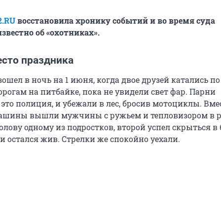
2.RU
восстановила хронику событий и во время суда
звестно об «охотниках».
есто праздника
шел в ночь на 1 июня, когда двое друзей катались по
рогам на питбайке, пока не увидели свет фар. Парни
 это полиция, и убежали в лес, бросив мотоциклы. Вме
ашины вышли мужчины с ружьем и тепловизором в р
олову одному из подростков, второй успел скрыться в 
и остался жив. Стрелки же спокойно уехали.