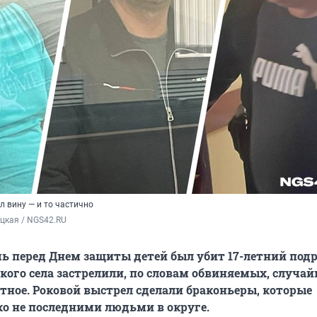
л вину — и то частично
цкая / NGS42.RU
очь перед Днем защиты детей был убит 17-летний подр
ого села застрелили, по словам обвиняемых, случай
тное. Роковой выстрел сделали браконьеры, которые
ко не последними людьми в округе.