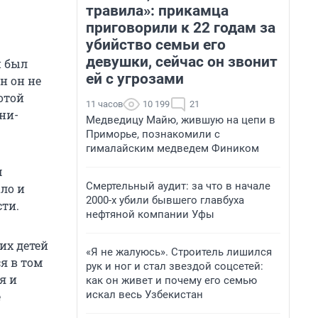
травила»: прикамца
приговорили к 22 годам за
убийство семьи его
девушки, сейчас он звонит
н был
ей с угрозами
н он не
отой
11 часов
10 199
21
ни-
Медведицу Майю, жившую на цепи в
Приморье, познакомили с
гималайским медведем Фиником
м
Смертельный аудит: за что в начале
ало и
2000-х убили бывшего главбуха
сти.
нефтяной компании Уфы
их детей
«Я не жалуюсь». Строитель лишился
я в том
рук и ног и стал звездой соцсетей:
я и
как он живет и почему его семью
искал весь Узбекистан
е