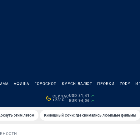
АММА
АФИША
ГОРОСКОП
КУРСЫ ВАЛЮТ
ПРОБКИ
ZODY
И
USD 81,41
СЕЙЧАС
+28°C
EUR 94,06
дохнуть этим летом
Киношный Сочи: где снимались любимые фильмы
БНОСТИ