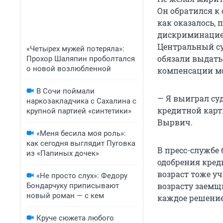
Он обратился к
как оказалось, 
дискриминацие
Центральный су
«Четырех мужей потеряла»:
обязали выдать
Прохор Шаляпин проболтался
о новой возлюбленной
компенсации мо
В Сочи поймали
— Я выиграл су
наркозакладчика с Сахалина с
кредитной карт
крупной партией «синтетики»
Вырвич.
«Меня бесила моя роль»:
как сегодня выглядит Пуговка
В пресс-службе
из «Папиных дочек»
одобрения кред
возраст тоже у
«Не просто слух»: Федору
возрасту заемщ
Бондарчуку приписывают
новый роман — с кем
каждое решение
Круче сюжета любого