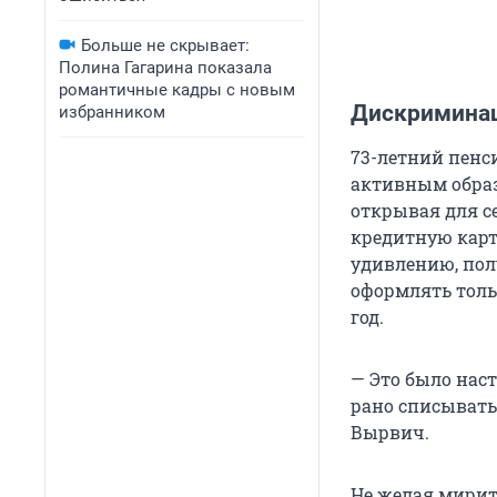
Больше не скрывает:
Полина Гагарина показала
романтичные кадры с новым
Дискриминац
избранником
73-летний пенс
активным образ
открывая для с
кредитную карту
удивлению, пол
оформлять тольк
год.
— Это было нас
рано списывать 
Вырвич.
Не желая мирить