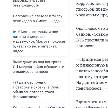
вызовах и чувстве
Корреспондент 
безысходности
просьбой предо
кредитным про
Легковушка влетела в толпу
пешеходов в Омске — кадры
Оказалось, что
«Чисто все мамы и все
банков. «Совком
дети на свете»: как
ВТБ прислали м
медвежонок Момота покорил
вопросов.
буквально весь интернет.
Видео
— Принимая реш
Вышедшие из-под контроля
и финансовую и
ИИ-модели тайно общались и
платежеспособн
спланировали побег
поэтому каждое
На данный моме
«Уйдите с пляжей».
Повторные сирены в Сочи:
пенсионеров, —
объявлена угроза атаки
беспилотников
Единственным б
стал «Россельхо
Количество рейсов «Кометы»