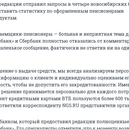
редакции отправил запросы в четыре новосибирских 
ставить статистику по оформленным пенсионерами
дуктам.
 заемщики-пенсионеры — больная и неприятная тема д
банк» и Сбербанк полностью отказались от комментар
аленькое сообщение, фактически не ответив ни на од
ение о выдаче средств, мы всегда анализируем перс
нформацию о клиенте и индивидуально оцениваем е
ость, чтобы не допустить его закредитованности. Име
 решение принимается персонально для каждого потр
нт кредитными картами ВТБ пользуются более 600 т
 ответили корреспонденту NGS.RU представители орга
анком, который предоставил редакции полноценные
збанк». Его специалисты отметили, что к моменту воз