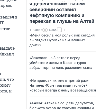
я деревенский»: зачем
торые,
северянин оставил
нефтяную компанию и
 вышел в
переехал в глушь на Алтай
ВТБ
естве
11 часов
6 355
1
«Меня бесила моя роль»: как сегодня
выглядит Пуговка из «Папиных
дочек»
 выдаче
 Михаил
«Заказали на 3-летие»: перед
убийством жены в Казани турок
забрал торт на день рождения сына
я
ли, что
«Не привози их мне в третий раз».
ьному
Читинец 40 лет разводит голубей,
которые всегда к нему возвращаются
ита, и
AI-AINA: Атака на соцсети депутатов,
бюджета вузов не хватило лучшим и