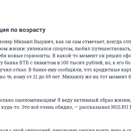
ия по возрасту
ионер Михаил Вырвич, как он сам отмечает, всегда от
ом жизни: увлекался спортом, любил путешествовать,
ебя новые горизонты. В какой-то момент он решил оф
 банка ВТБ с лимитом в 100 тысяч рублей, но, к его 
учил отказ. В банке ему сообщили, что кредитные кар
о те, кому от 21 до 69 лет. Михаилу же на тот момент 
только ошеломляющим! Я веду активный образ жизни,
куда-то. Это всё очень обидно, — рассказывал NGS.RU
ся с этой ситуацией, пенсионер решил взять дело в с