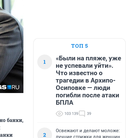
ТОП 5
«Были на пляже, уже
1
не успевали уйти».
Что известно о
трагедии в Архипо-
Осиповке — люди
погибли после атаки
БПЛА
103 139
39
но банки,
л
Освежают и делают моложе:
2
банки
лучшие стрижки для женщин