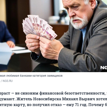
амая любимая банками категория заемщиков
 / NGS.RU
раст — не синоним финансовой безответственности, 
 думают. Житель Новосибирска Михаил Вырвич хоте
тную карту, но получил отказ — ему 71 год. Почему 