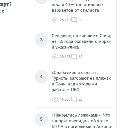
карт?
после 40 — топ стильных
вариантов от стилиста
 с
25 219
3
Северяне, пожившие в Сочи,
3
на 1,5 года охладели к морю
и ужаснулись
20 185
63
«Слабоумие и отвага».
4
Туристы загорают на пляжах
в Сочи, над которыми
работает ПВО
16 233
23
«Накрылись лежаками». Что
5
говорят очевидцы об атаке
БПЛА с погибшими в Архипо-