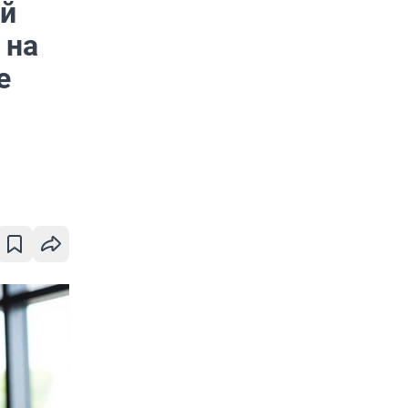
ий
 на
е