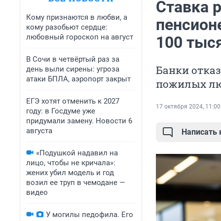
Ставка р
Кому признаются в любви, а
пенсионе
кому разобьют сердце:
любовный гороскоп на август
100 тыся
В Сочи в четвёртый раз за
Банки отка
день выли сирены: угроза
атаки БПЛА, аэропорт закрыт
пожилых л
ЕГЭ хотят отменить к 2027
17 октября 2024, 11:00
году: в Госдуме уже
придумали замену. Новости 6
августа
Написать
«Подушкой надавил на
лицо, чтобы не кричала»:
жених убил модель и год
возил ее труп в чемодане —
видео
У могилы педофила. Его