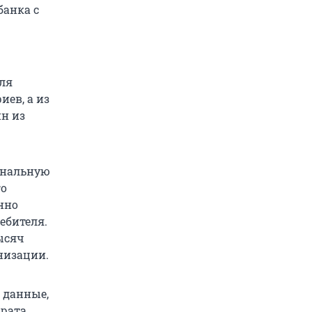
банка с
ля
иев, а из
ин из
ональную
го
нно
ебителя.
ысяч
низации.
 данные,
врата