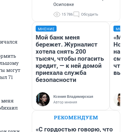
Осиповке
15 786
Обсудить
МНЕНИЕ
МНЕНИ
Мой банк меня
«Мы в
личался
бережет. Журналист
Нолан
хотела снять 200
настр
ормить
тысяч, чтобы погасить
смотр
большому
кредит, — к ней домой
чтобы
ты могут
приехала служба
выгля
был 71
безопасности
Ксения Владимирская
 меня
Автор мнения
 Михаил
РЕКОМЕНДУЕМ
«С гордостью говорю, что
вои руки.