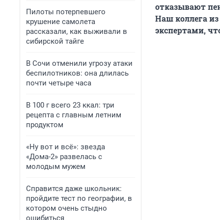
отказывают пен
Пилоты потерпевшего
Наш коллега из
крушение самолета
экспертами, чт
рассказали, как выживали в
сибирской тайге
В Сочи отменили угрозу атаки
беспилотников: она длилась
почти четыре часа
В 100 г всего 23 ккал: три
рецепта с главным летним
продуктом
«Ну вот и всё»: звезда
«Дома-2» развелась с
молодым мужем
Справится даже школьник:
пройдите тест по географии, в
котором очень стыдно
ошибиться