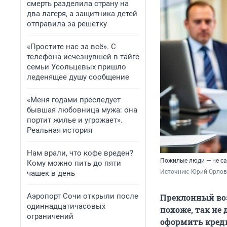
смерть разделила страну на
два лагеря, а защитника детей
отправила за решетку
«Простите нас за всё». С
телефона исчезнувшей в тайге
семьи Усольцевых пришло
леденящее душу сообщение
«Меня годами преследует
бывшая любовница мужа: она
портит жилье и угрожает».
Реальная история
Нам врали, что кофе вреден?
Пожилые люди — не с
Кому можно пить до пяти
Источник: 
Юрий Орлов
чашек в день
Аэропорт Сочи открыли после
Преклонный воз
одиннадцатичасовых
похоже, так не
ограничений
оформить креди