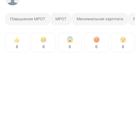
Повышение МРОТ
МРОТ
Минимальная зарплата
Рос
0
0
0
0
0