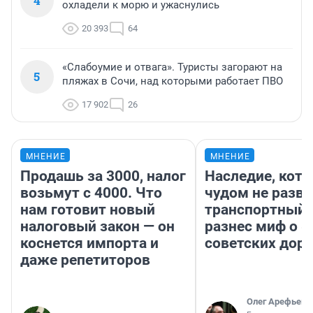
4
охладели к морю и ужаснулись
20 393
64
«Слабоумие и отвага». Туристы загорают на
5
пляжах в Сочи, над которыми работает ПВО
17 902
26
МНЕНИЕ
МНЕНИЕ
Продашь за 3000, налог
Наследие, кото
возьмут с 4000. Что
чудом не разва
нам готовит новый
транспортный 
налоговый закон — он
разнес миф о 
коснется импорта и
советских доро
даже репетиторов
Олег Арефьев