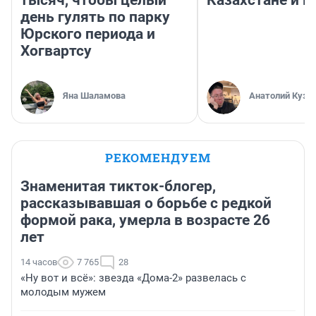
тысяч, чтобы целый
Казахстане и Р
день гулять по парку
Юрского периода и
Хогвартсу
Яна Шаламова
Анатолий Кузн
РЕКОМЕНДУЕМ
Знаменитая тикток-блогер,
рассказывавшая о борьбе с редкой
формой рака, умерла в возрасте 26
лет
14 часов
7 765
28
«Ну вот и всё»: звезда «Дома-2» развелась с
молодым мужем