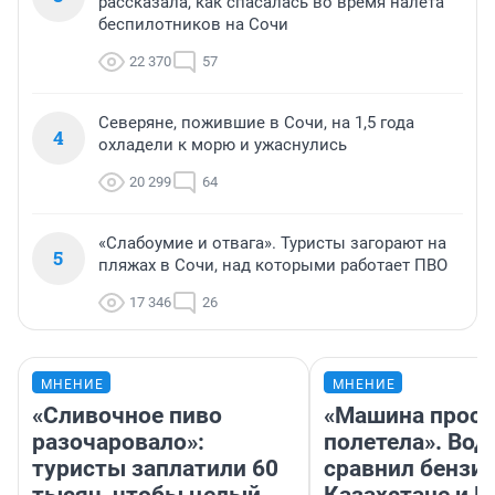
рассказала, как спасалась во время налета
беспилотников на Сочи
22 370
57
Северяне, пожившие в Сочи, на 1,5 года
4
охладели к морю и ужаснулись
20 299
64
«Слабоумие и отвага». Туристы загорают на
5
пляжах в Сочи, над которыми работает ПВО
17 346
26
МНЕНИЕ
МНЕНИЕ
«Сливочное пиво
«Машина прост
разочаровало»:
полетела». Вод
туристы заплатили 60
сравнил бензин