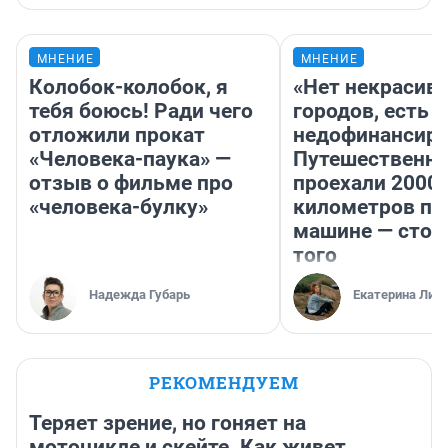
МНЕНИЕ
МНЕНИЕ
Колобок-колобок, я
«Нет некрасив
тебя боюсь! Ради чего
городов, есть
отложили прокат
недофинансиро
«Человека-паука» —
Путешественн
отзыв о фильме про
проехали 2000
«человека-булку»
километров по 
машине — стои
того
Надежда Губарь
Екатерина Лит
РЕКОМЕНДУЕМ
Теряет зрение, но гоняет на
мотоцикле и скейте. Как живет