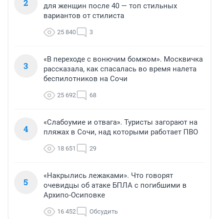
2
для женщин после 40 — топ стильных
вариантов от стилиста
25 840
3
«В переходе с вонючим бомжом». Москвичка
3
рассказала, как спасалась во время налета
беспилотников на Сочи
25 692
68
«Слабоумие и отвага». Туристы загорают на
4
пляжах в Сочи, над которыми работает ПВО
18 651
29
«Накрылись лежаками». Что говорят
5
очевидцы об атаке БПЛА с погибшими в
Архипо-Осиповке
16 452
Обсудить