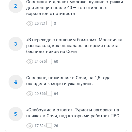
Освежают и делают моложе: лучшие стрижки
2
для женщин после 40 — топ стильных
вариантов от стилиста
25 721
3
«В переходе с вонючим бомжом». Москвичка
3
рассказала, как спасалась во время налета
беспилотников на Сочи
24 035
60
Северяне, пожившие в Сочи, на 1,5 года
4
охладели к морю и ужаснулись
20 366
64
«Слабоумие и отвага». Туристы загорают на
5
пляжах в Сочи, над которыми работает ПВО
17 824
26