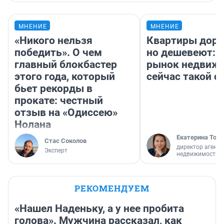
МНЕНИЕ
МНЕНИЕ
«Никого нельзя
Квартиры дор
победить». О чем
но дешевеют: 
главный блокбастер
рынок недвиж
этого года, который
сейчас такой 
бьет рекорды в
прокате: честный
отзыв на «Одиссею»
Нолана
Екатерина Торо
Стас Соколов
директор агентс
Эксперт
недвижимости
РЕКОМЕНДУЕМ
«Нашел Наденьку, а у нее пробита
голова». Мужчина рассказал, как