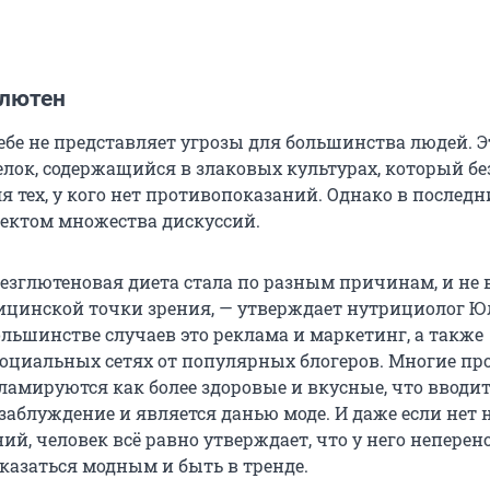
глютен
ебе не представляет угрозы для большинства людей. Э
елок, содержащийся в злаковых культурах, который бе
я тех, у кого нет противопоказаний. Однако в последн
ъектом множества дискуссий.
езглютеновая диета стала по разным причинам, и не 
ицинской точки зрения, — утверждает нутрициолог 
ольшинстве случаев это реклама и маркетинг, а также
оциальных сетях от популярных блогеров. Многие пр
кламируются как более здоровые и вкусные, что вводи
 заблуждение и является данью моде. И даже если нет
й, человек всё равно утверждает, что у него неперен
 казаться модным и быть в тренде.