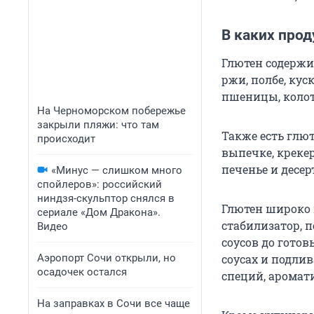
В каких прод
Глютен содержи
ржи, полбе, кус
пшеницы, коло
На Черноморском побережье
закрыли пляжи: что там
Также есть глют
происходит
выпечке, креке
печенье и десер
«Минус — слишком много
спойлеров»: российский
ниндзя-скульптор снялся в
Глютен широко 
сериале «Дом Дракона».
стабилизатор, 
Видео
соусов до готов
Аэропорт Сочи открыли, но
соусах и подли
осадочек остался
специй, аромат
На заправках в Сочи все чаще