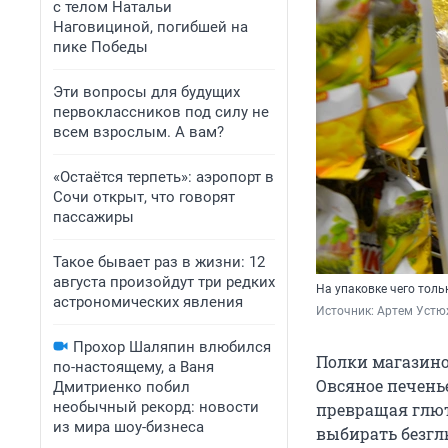
с телом Натальи
Наговициной, погибшей на
пике Победы
Эти вопросы для будущих
первоклассников под силу не
всем взрослым. А вам?
«Остаётся терпеть»: аэропорт в
Сочи открыт, что говорят
пассажиры
Такое бывает раз в жизни: 12
августа произойдут три редких
На упаковке чего тольк
астрономических явления
Источник: 
Артем Устю
Прохор Шаляпин влюбился
Полки магазинов
по-настоящему, а Ваня
Овсяное печенье
Дмитриенко побил
необычный рекорд: новости
превращая глюте
из мира шоу-бизнеса
выбирать безгл