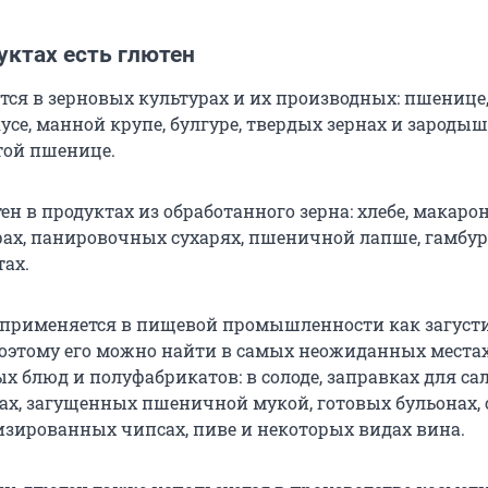
уктах есть глютен
тся в зерновых культурах и их производных: пшенице,
кусе, манной крупе, булгуре, твердых зернах и зароды
той пшенице.
ен в продуктах из обработанного зерна: хлебе, макарон
рах, панировочных сухарях, пшеничной лапше, гамбур
тах.
применяется в пищевой промышленности как загусти
поэтому его можно найти в самых неожиданных местах
ых блюд и полуфабрикатов: в солоде, заправках для сал
вах, загущенных пшеничной мукой, готовых бульонах,
изированных чипсах, пиве и некоторых видах вина.