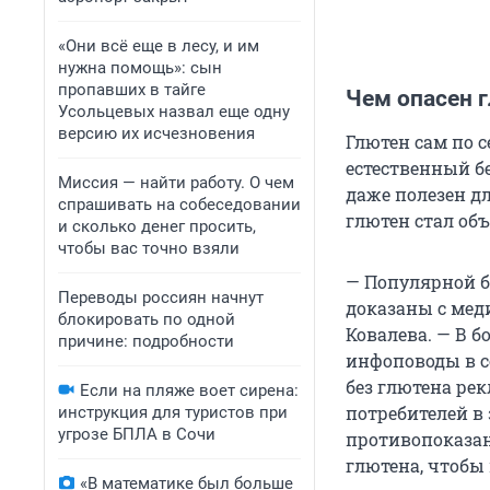
«Они всё еще в лесу, и им
нужна помощь»: сын
пропавших в тайге
Чем опасен 
Усольцевых назвал еще одну
версию их исчезновения
Глютен сам по с
естественный б
Миссия — найти работу. О чем
даже полезен дл
спрашивать на собеседовании
глютен стал об
и сколько денег просить,
чтобы вас точно взяли
— Популярной б
Переводы россиян начнут
доказаны с мед
блокировать по одной
Ковалева. — В б
причине: подробности
инфоповоды в с
без глютена ре
Если на пляже воет сирена:
потребителей в
инструкция для туристов при
угрозе БПЛА в Сочи
противопоказани
глютена, чтобы
«В математике был больше