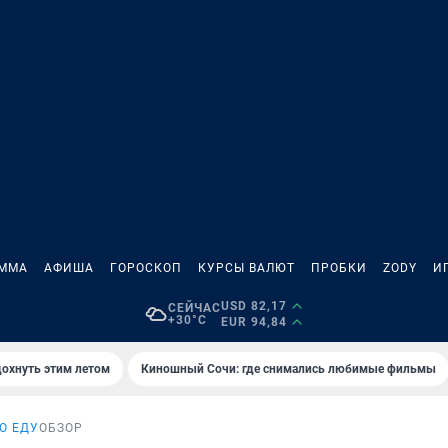
АММА
АФИША
ГОРОСКОП
КУРСЫ ВАЛЮТ
ПРОБКИ
ZODY
И
USD 82,17
СЕЙЧАС
+30°C
EUR 94,84
дохнуть этим летом
Киношный Сочи: где снимались любимые фильмы
О ЕДУ
ОБЗОР