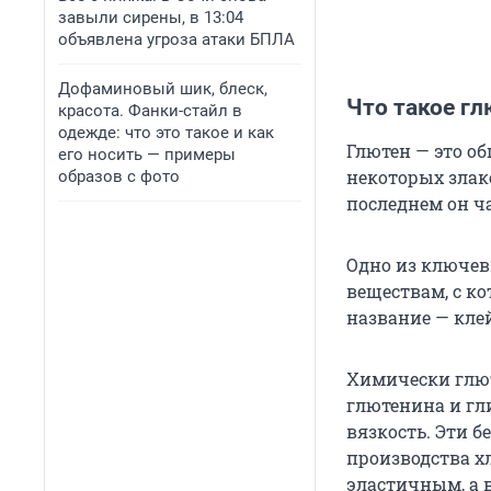
завыли сирены, в 13:04
объявлена угроза атаки БПЛА
Дофаминовый шик, блеск,
Что такое гл
красота. Фанки-стайл в
одежде: что это такое и как
Глютен — это о
его носить — примеры
некоторых злако
образов с фото
последнем он ч
Одно из ключев
веществам, с к
название — кле
Химически глют
глютенина и гли
вязкость. Эти б
производства х
эластичным, а