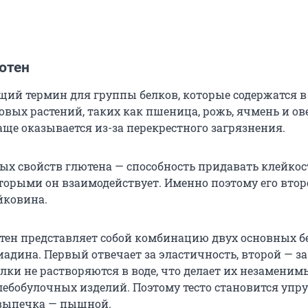
ютен
бщий термин для группы белков, которые содержатся в
вых растений, таких как пшеница, рожь, ячмень и ове
аще оказывается из-за перекрестного загрязнения.
ых свойств глютена — способность придавать клейкос
оторыми он взаимодействует. Именно поэтому его втор
йковина.
ен представляет собой комбинацию двух основных бе
адина. Первый отвечает за эластичность, второй — за
елки не растворяются в воде, что делает их незамени
лебобулочных изделий. Поэтому тесто становится упр
 выпечка — пышной.