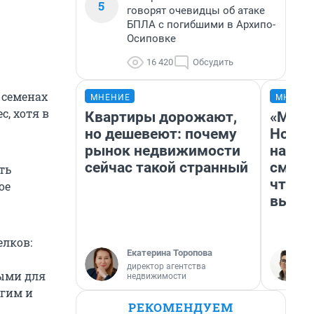
5
говорят очевидцы об атаке
БПЛА с погибшими в Архипо-
Осиповке
16 420
Обсудить
 семенах
МНЕНИЕ
МНЕНИ
с, хотя в
Квартиры дорожают,
«Мы в
но дешевеют: почему
Нолан
рынок недвижимости
настр
сейчас такой странный
смотр
ть
чтобы
ое
выгля
лков:
Екатерина Торопова
директор агентства
мыми для
недвижимости
угим и
РЕКОМЕНДУЕМ