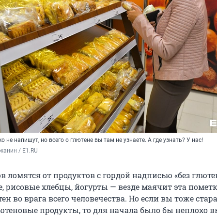
о не напишут, но всего о глютене вы там не узнаете. А где узнать? У нас!
жанин / E1.RU
 ломятся от продуктов с гордой надписью «без глюте
, рисовые хлебцы, йогурты — везде маячит эта пометк
н во врага всего человечества. Но если вы тоже стара
ютеновые продукты, то для начала было бы неплохо в