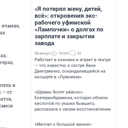
«Я потерял жену, детей,
всё»: откровения экс-
рабочего уфимской
 ячмене,
«Лампочки» о долгах по
шах
зарплате и закрытии
завода
58 минут
18 041
42
ах,
Работает в клинике и играет в театре
герах,
— что известно о сестре Вани
Дмитриенко, оскандалившейся на
концерте в «Лужниках»
тель и
 — от
«Шрамы болят ужасно».
Екатеринбурженка, которую облили
атов,
кислотой по указке бывшего,
 смеси
рассказала о своем восстановлении
«Мечтал о большой жизни»: