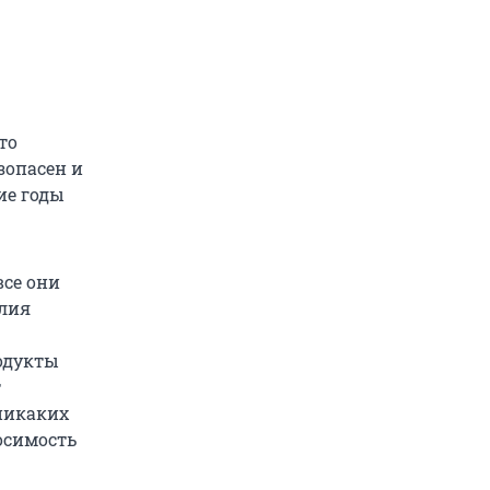
то
зопасен и
ие годы
все они
Юлия
одукты
т
 никаких
осимость