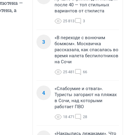
глютена —
после 40 — топ стильных
тена, а
вариантов от стилиста
25 813
3
«В переходе с вонючим
3
бомжом». Москвичка
рассказала, как спасалась во
время налета беспилотников
на Сочи
25 481
66
«Слабоумие и отвага».
4
Туристы загорают на пляжах
в Сочи, над которыми
работает ПВО
18 471
28
«Накрылись лежаками». Что