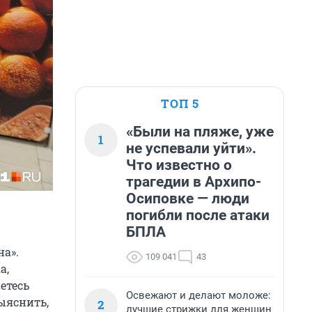
ТОП 5
«Были на пляже, уже
1
не успевали уйти».
Что известно о
трагедии в Архипо-
Осиповке — люди
погибли после атаки
БПЛА
на».
109 041
43
а,
етесь
Освежают и делают моложе:
ыяснить,
2
лучшие стрижки для женщин