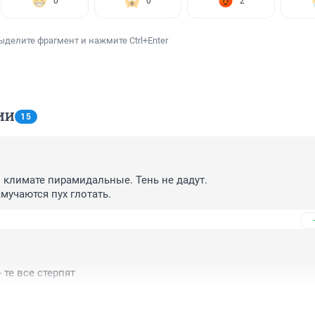
0
0
2
ыделите фрагмент и нажмите Ctrl+Enter
ИИ
15
климате пирамидальные. Тень не дадут.

амучаются пух глотать.
 те все стерпят