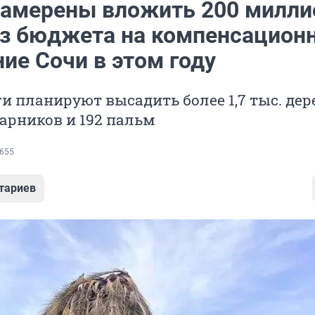
намерены вложить 200 милли
из бюджета на компенсацион
ие Сочи в этом году
ги планируют высадить более 1,7 тыс. дер
старников и 192 пальм
655
тариев