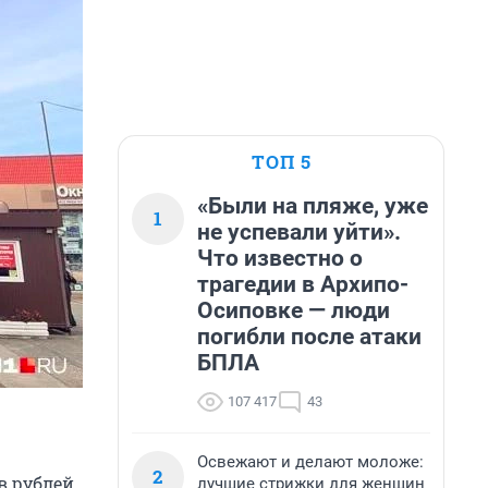
ТОП 5
«Были на пляже, уже
1
не успевали уйти».
Что известно о
трагедии в Архипо-
Осиповке — люди
погибли после атаки
БПЛА
107 417
43
Освежают и делают моложе:
2
в рублей
лучшие стрижки для женщин