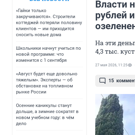
Власти 
«Гайки только
рублей 
закручиваются». Строители
коттеджей потеряли половину
озеленен
клиентов — им приходится
сносить новые дома
На эти день
Школьники начнут учиться по
4,3 тыс. ку
новой программе: что
изменится с 1 сентября
27 мая 2026, 11:25
«Август будет еще довольно
тяжелым». Эксперты — об
15
коммен
обстановке на топливном
рынке России
Осенние каникулы станут
дольше, а зимние сократят в
новом учебном году: в чём
дело