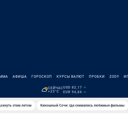
АММА
АФИША
ГОРОСКОП
КУРСЫ ВАЛЮТ
ПРОБКИ
ZODY
И
USD 82,17
СЕЙЧАС
+23°C
EUR 94,84
дохнуть этим летом
Киношный Сочи: где снимались любимые фильмы