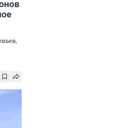
онов
ное
евьев,