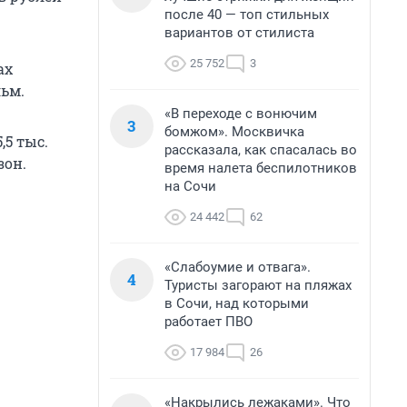
после 40 — топ стильных
вариантов от стилиста
25 752
3
ах
льм.
«В переходе с вонючим
3
бомжом». Москвичка
,5 тыс.
рассказала, как спасалась во
зон.
время налета беспилотников
на Сочи
24 442
62
«Слабоумие и отвага».
4
Туристы загорают на пляжах
в Сочи, над которыми
работает ПВО
17 984
26
«Накрылись лежаками». Что