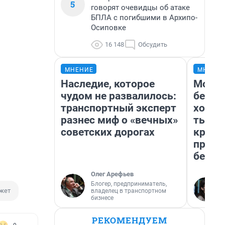
5
говорят очевидцы об атаке
БПЛА с погибшими в Архипо-
Осиповке
16 148
Обсудить
МНЕНИЕ
МНЕНИ
Наследие, которое
Мой б
чудом не развалилось:
береж
транспортный эксперт
хотел
разнес миф о «вечных»
тысяч
советских дорогах
креди
приех
безоп
Олег Арефьев
Блогер, предприниматель,
жет
владелец в транспортном
бизнесе
РЕКОМЕНДУЕМ