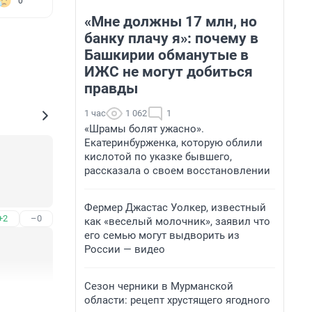
0
«Мне должны 17 млн, но
банку плачу я»: почему в
Башкирии обманутые в
ИЖС не могут добиться
правды
1 час
1 062
1
«Шрамы болят ужасно».
Екатеринбурженка, которую облили
кислотой по указке бывшего,
рассказала о своем восстановлении
Фермер Джастас Уолкер, известный
+2
–0
как «веселый молочник», заявил что
его семью могут выдворить из
России — видео
Сезон черники в Мурманской
+0
–5
области: рецепт хрустящего ягодного