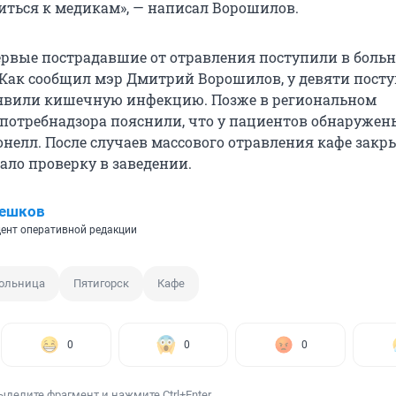
титься к медикам», — написал Ворошилов.
ервые пострадавшие от отравления поступили в больн
я. Как сообщил мэр Дмитрий Ворошилов, у девяти пос
ыявили кишечную инфекцию. Позже в региональном
потребнадзора пояснили, что у пациентов обнаружен
нелл. После случаев массового отравления кафе закры
ало проверку в заведении.
Пешков
ент оперативной редакции
ольница
Пятигорск
Кафе
0
0
0
ыделите фрагмент и нажмите Ctrl+Enter