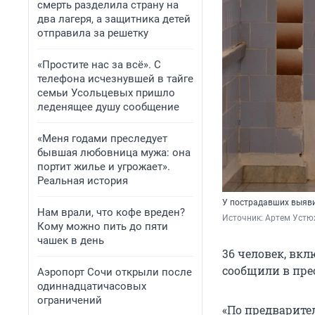
смерть разделила страну на
два лагеря, а защитника детей
отправила за решетку
«Простите нас за всё». С
телефона исчезнувшей в тайге
семьи Усольцевых пришло
леденящее душу сообщение
«Меня годами преследует
бывшая любовница мужа: она
портит жилье и угрожает».
Реальная история
У пострадавших выяв
Нам врали, что кофе вреден?
Источник: 
Артем Устю
Кому можно пить до пяти
чашек в день
36 человек, вкл
сообщили в пре
Аэропорт Сочи открыли после
одиннадцатичасовых
ограничений
«По предварите