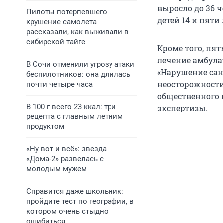
выросло до 36 ч
Пилоты потерпевшего
детей 14 и пяти
крушение самолета
рассказали, как выживали в
сибирской тайге
Кроме того, пят
лечение амбулат
В Сочи отменили угрозу атаки
«Нарушение сан
беспилотников: она длилась
неосторожности
почти четыре часа
общественного 
В 100 г всего 23 ккал: три
экспертизы.
рецепта с главным летним
продуктом
«Ну вот и всё»: звезда
«Дома-2» развелась с
молодым мужем
Справится даже школьник:
пройдите тест по географии, в
котором очень стыдно
ошибиться