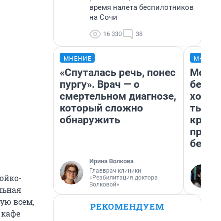
время налета беспилотников
на Сочи
16 330
38
МНЕНИЕ
МНЕНИ
«Спуталась речь, понес
Мой б
пургу». Врач — о
береж
смертельном диагнозе,
хотел
который сложно
тысяч
обнаружить
креди
приех
безоп
Ирина Волкова
Главврач клиники
ойко-
«Реабилитация доктора
Волковой»
льная
ую всем,
РЕКОМЕНДУЕМ
 кафе