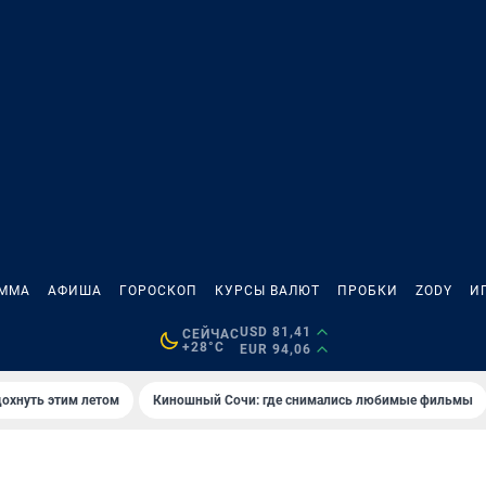
АММА
АФИША
ГОРОСКОП
КУРСЫ ВАЛЮТ
ПРОБКИ
ZODY
И
USD 81,41
СЕЙЧАС
+28°C
EUR 94,06
дохнуть этим летом
Киношный Сочи: где снимались любимые фильмы