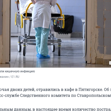
или кишечную инфекцию
жанин / E1.RU
ючая двоих детей, отравились в кафе в Пятигорске. Об
сс-службе Следственного комитета по Ставропольском
льным данным, в настоящее время количество постр