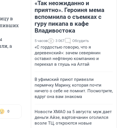
«Так неожиданно и
приятно». Героиня мема
вспомнила о съемках с
ицу в
гуру пикапа в кафе
тупивших
Владивостока
ы
5 часов
3 067
Обсудить
ли, а
«С гордостью говорю, что я
деревенский»: зачем северянин
оставил нефтяную компанию и
переехал в глушь на Алтай
В уфимский приют привезли
пермячку Марину, которая почти
ничего о себе не помнит. Посмотрите,
вдруг она вам знакома
Новости ХМАО за 5 августа: муж дает
0
деньги Айзе, вартовчанин оголился
возле ТЦ, откроются новые