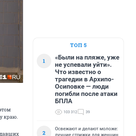
ТОП 5
«Были на пляже, уже
1
не успевали уйти».
Что известно о
трагедии в Архипо-
Осиповке — люди
погибли после атаки
БПЛА
 этом
103 312
39
у краю.
Освежают и делают моложе:
2
адавших
лучшие стрижки для женщин