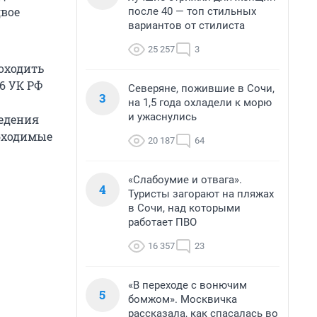
двое
после 40 — топ стильных
вариантов от стилиста
25 257
3
роходить
36 УК РФ
Северяне, пожившие в Сочи,
3
на 1,5 года охладели к морю
и ужаснулись
ведения
бходимые
20 187
64
«Слабоумие и отвага».
4
Туристы загорают на пляжах
в Сочи, над которыми
работает ПВО
16 357
23
«В переходе с вонючим
5
бомжом». Москвичка
рассказала, как спасалась во