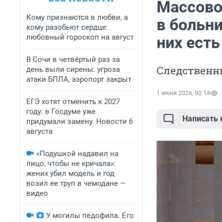
Массово
Кому признаются в любви, а
в больни
кому разобьют сердце:
любовный гороскоп на август
них есть
В Сочи в четвёртый раз за
Следственн
день выли сирены: угроза
атаки БПЛА, аэропорт закрыт
1 июня 2026, 00:14
ЕГЭ хотят отменить к 2027
году: в Госдуме уже
Написать
придумали замену. Новости 6
августа
«Подушкой надавил на
лицо, чтобы не кричала»:
жених убил модель и год
возил ее труп в чемодане —
видео
У могилы педофила. Его