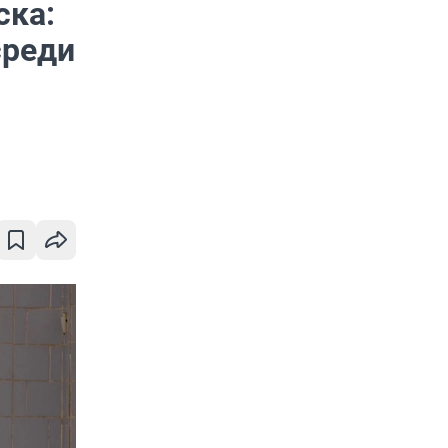
ска:
среди