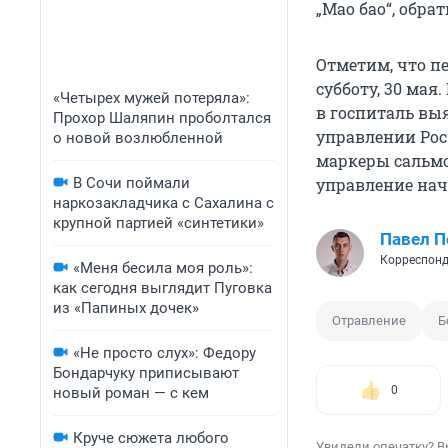
„Мао бао“, обра
Отметим, что п
субботу, 30 ма
«Четырех мужей потеряла»:
в госпиталь в
Прохор Шаляпин проболтался
управлении Рос
о новой возлюбленной
маркеры сальмо
В Сочи поймали
управление нач
наркозакладчика с Сахалина с
крупной партией «синтетики»
Павел 
Корреспонд
«Меня бесила моя роль»:
как сегодня выглядит Пуговка
из «Папиных дочек»
Отравление
Б
«Не просто слух»: Федору
Бондарчуку приписывают
0
новый роман — с кем
Круче сюжета любого
Увидели опечатку? В