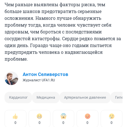
Чем раньше выявлены факторы риска, тем
больше шансов предотвратить серьезные
осложнения. Намного лучше обнаружить
проблему тогда, когда человек чувствует себя
здоровым, чем бороться с последствиями
сосудистой катастрофы. Сердце редко ломается за
один день. Гораздо чаще оно годами пытается
предупредить человека о надвигающейся
проблеме.
Антон Селиверстов
Журналист UFA1.RU
Кардиолог
Медицина
Артериальное давление
Гиперт
0
0
0
0
0