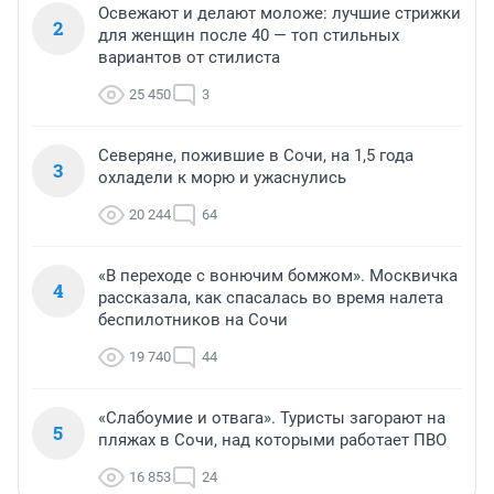
Освежают и делают моложе: лучшие стрижки
2
для женщин после 40 — топ стильных
вариантов от стилиста
25 450
3
Северяне, пожившие в Сочи, на 1,5 года
3
охладели к морю и ужаснулись
20 244
64
«В переходе с вонючим бомжом». Москвичка
4
рассказала, как спасалась во время налета
беспилотников на Сочи
19 740
44
«Слабоумие и отвага». Туристы загорают на
5
пляжах в Сочи, над которыми работает ПВО
16 853
24