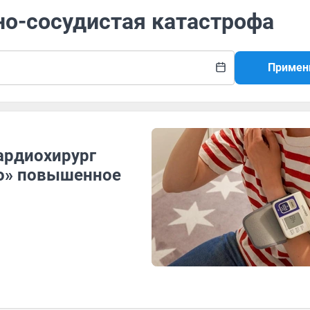
но-сосудистая катастрофа
Примен
ардиохирург
го» повышенное