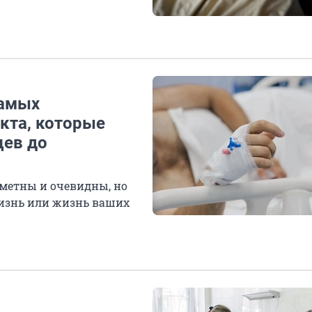
самых
кта, которые
цев до
аметны и очевидны, но
жизнь или жизнь ваших