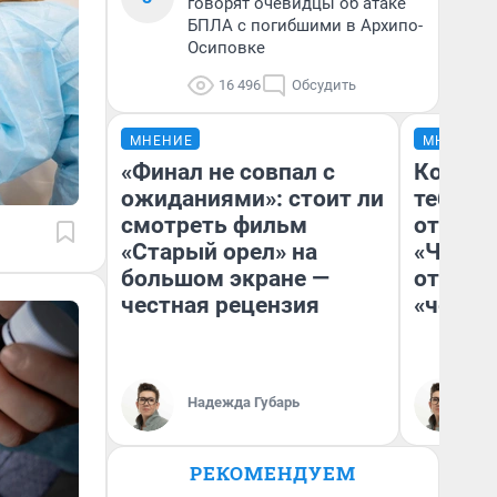
говорят очевидцы об атаке
БПЛА с погибшими в Архипо-
Осиповке
16 496
Обсудить
МНЕНИЕ
МНЕНИЕ
«Финал не совпал с
Колобо
ожиданиями»: стоит ли
тебя бо
смотреть фильм
отложи
«Старый орел» на
«Челов
большом экране —
отзыв 
честная рецензия
«челов
Надежда Губарь
На
РЕКОМЕНДУЕМ