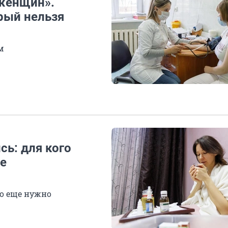
 женщин».
рый нельзя
м
сь: для кого
ле
го еще нужно