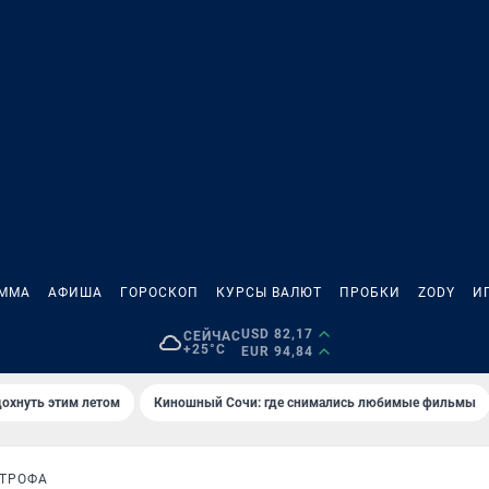
АММА
АФИША
ГОРОСКОП
КУРСЫ ВАЛЮТ
ПРОБКИ
ZODY
И
USD 82,17
СЕЙЧАС
+25°C
EUR 94,84
дохнуть этим летом
Киношный Сочи: где снимались любимые фильмы
СТРОФА