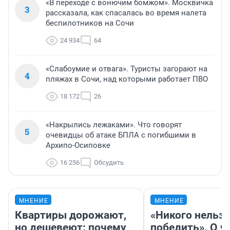
«В переходе с вонючим бомжом». Москвичка
3
рассказала, как спасалась во время налета
беспилотников на Сочи
24 934
64
«Слабоумие и отвага». Туристы загорают на
4
пляжах в Сочи, над которыми работает ПВО
18 172
26
«Накрылись лежаками». Что говорят
5
очевидцы об атаке БПЛА с погибшими в
Архипо-Осиповке
16 256
Обсудить
МНЕНИЕ
МНЕНИЕ
Квартиры дорожают,
«Никого нельз
но дешевеют: почему
победить». О ч