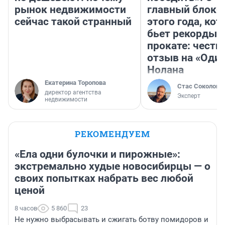
рынок недвижимости
главный блокб
сейчас такой странный
этого года, ко
бьет рекорды 
прокате: честн
отзыв на «Оди
Нолана
Екатерина Торопова
Стас Соколов
директор агентства
Эксперт
недвижимости
РЕКОМЕНДУЕМ
«Ела одни булочки и пирожные»:
экстремально худые новосибирцы — о
своих попытках набрать вес любой
ценой
8 часов
5 860
23
Не нужно выбрасывать и сжигать ботву помидоров и