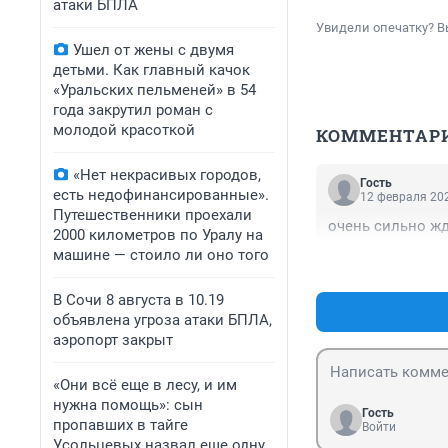
атаки БПЛА
Увидели опечатку? В
Ушел от жены с двумя
детьми. Как главный качок
«Уральских пельменей» в 54
года закрутил роман с
молодой красоткой
КОММЕНТАР
«Нет некрасивых городов,
Гость
есть недофинансированные».
12 февраля 202
Путешественники проехали
очень сильно жд
2000 километров по Уралу на
машине — стоило ли оно того
В Сочи 8 августа в 10.19
объявлена угроза атаки БПЛА,
аэропорт закрыт
«Они всё еще в лесу, и им
нужна помощь»: сын
Гость
пропавших в тайге
Войти
Усольцевых назвал еще одну