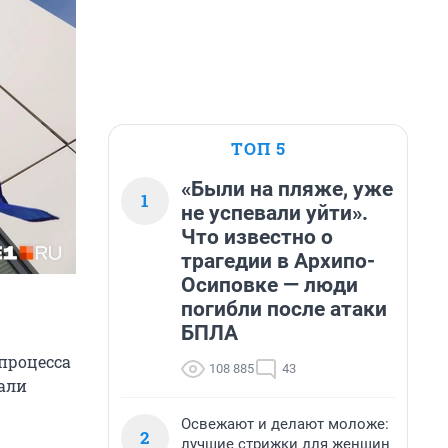
ТОП 5
«Были на пляже, уже
1
не успевали уйти».
Что известно о
трагедии в Архипо-
Осиповке — люди
погибли после атаки
БПЛА
процесса
108 885
43
али
Освежают и делают моложе:
2
лучшие стрижки для женщин