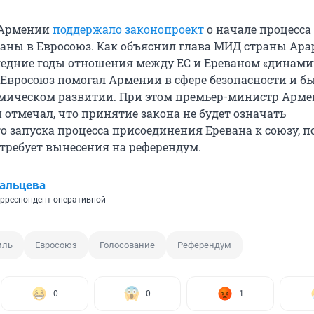
 Армении
поддержало законопроект
о начале процесса
аны в Евросоюз. Как объяснил глава МИД страны Ара
ледние годы отношения между ЕС и Ереваном «динам
 Евросоюз помогал Армении в сфере безопасности и б
мическом развитии. При этом премьер-министр Арм
отмечал, что принятие закона не будет означать
о запуска процесса присоединения Еревана к союзу, п
требует вынесения на референдум.
альцева
рреспондент оперативной
мль
Евросоюз
Голосование
Референдум
0
0
1