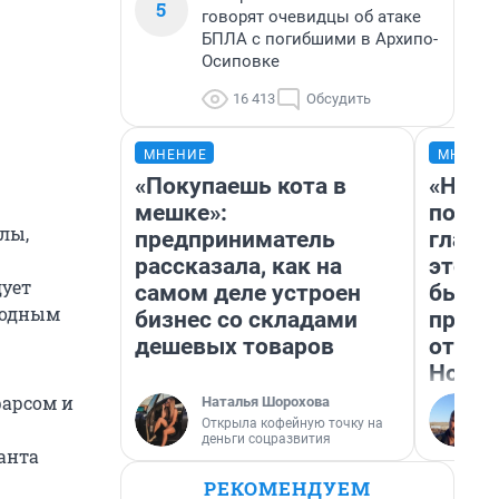
5
говорят очевидцы об атаке
БПЛА с погибшими в Архипо-
Осиповке
16 413
Обсудить
МНЕНИЕ
МНЕНИ
«Покупаешь кота в
«Нико
мешке»:
побед
лы,
предприниматель
главн
рассказала, как на
этого
дует
самом деле устроен
бьет 
годным
бизнес со складами
прока
дешевых товаров
отзыв
Нолан
арсом и
Наталья Шорохова
Открыла кофейную точку на
деньги соцразвития
ранта
РЕКОМЕНДУЕМ