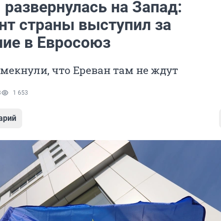
 развернулась на Запад:
нт страны выступил за
ние в Евросоюз
мекнули, что Ереван там не ждут
8
1 653
арий