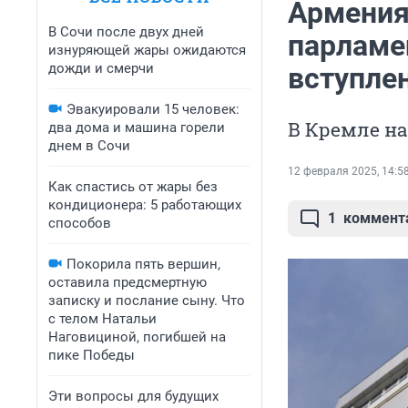
Армения
В Сочи после двух дней
парламе
изнуряющей жары ожидаются
дожди и смерчи
вступле
Эвакуировали 15 человек:
В Кремле на
два дома и машина горели
днем в Сочи
12 февраля 2025, 14:5
Как спастись от жары без
кондиционера: 5 работающих
1
коммент
способов
Покорила пять вершин,
оставила предсмертную
записку и послание сыну. Что
с телом Натальи
Наговициной, погибшей на
пике Победы
Эти вопросы для будущих