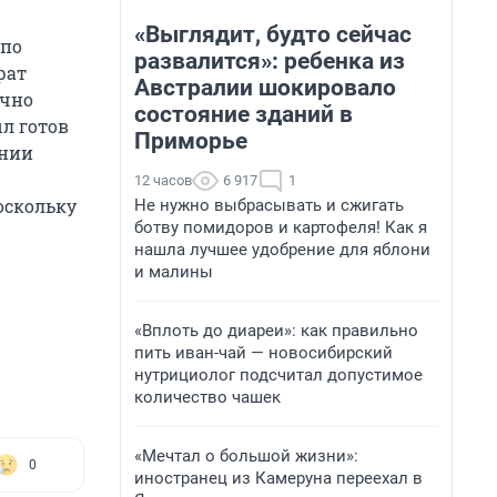
«Выглядит, будто сейчас
 по
развалится»: ребенка из
рат
Австралии шокировало
ично
состояние зданий в
ыл готов
Приморье
ении
12 часов
6 917
1
оскольку
Не нужно выбрасывать и сжигать
ботву помидоров и картофеля! Как я
нашла лучшее удобрение для яблони
и малины
«Вплоть до диареи»: как правильно
пить иван-чай — новосибирский
нутрициолог подсчитал допустимое
количество чашек
«Мечтал о большой жизни»:
0
иностранец из Камеруна переехал в