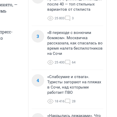
после 40 — топ стильных
инято, —
вариантов от стилиста
емь
25 803
3
пресс-
«В переходе с вонючим
3
ко
бомжом». Москвичка
рассказала, как спасалась во
время налета беспилотников
на Сочи
25 400
64
«Слабоумие и отвага».
4
Туристы загорают на пляжах
в Сочи, над которыми
работает ПВО
18 416
28
«Накрылись лежаками». Что