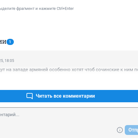
ыделите фрагмент и нажмите Ctrl+Enter
ИИ
1
5, 18:05
ут на западе армяней особенно хотят чтоб сочинские к ним 
Читать все комментарии
Отп