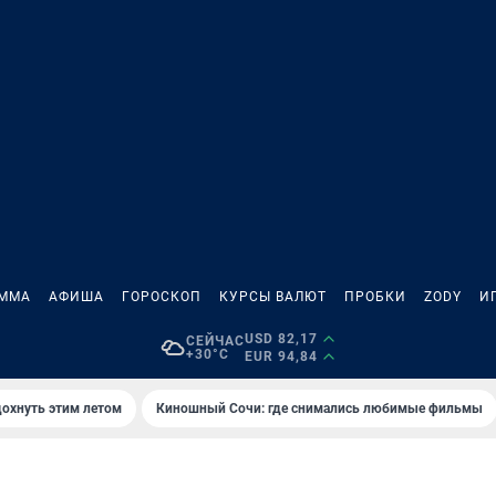
АММА
АФИША
ГОРОСКОП
КУРСЫ ВАЛЮТ
ПРОБКИ
ZODY
И
USD 82,17
СЕЙЧАС
+30°C
EUR 94,84
дохнуть этим летом
Киношный Сочи: где снимались любимые фильмы