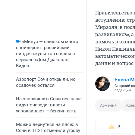
Правительство
вступлению стр
Мирзоян, в пос
развивались», а
помочь в эконо
«Минус — слишком много
спойлеров»: российский
Никол Пашинян 
ниндзя-скульптор снялся в
автоматическог
сериале «Дом Дракона».
данный вопрос 
Видео
Аэропорт Сочи открыли, но
Елена М
осадочек остался
Старший ко
редакции
На заправках в Сочи все чаще
видят очереди: власти
Армения
Кре
успокаивают — бензин есть
Можно вернуться на пляж: в
0
Сочи в 11:21 отменили угрозу