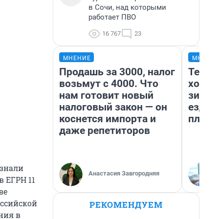
в Сочи, над которыми
работает ПВО
16 767
23
МНЕНИЕ
МНЕНИ
Продашь за 3000, налог
Тепло
возьмут с 4000. Что
холод
нам готовит новый
зимой
налоговый закон — он
ездит
коснется импорта и
плюсы
даже репетиторов
изнали
Анастасия Завгородняя
в ЕГРН 11
ве
оссийской
РЕКОМЕНДУЕМ
ния в