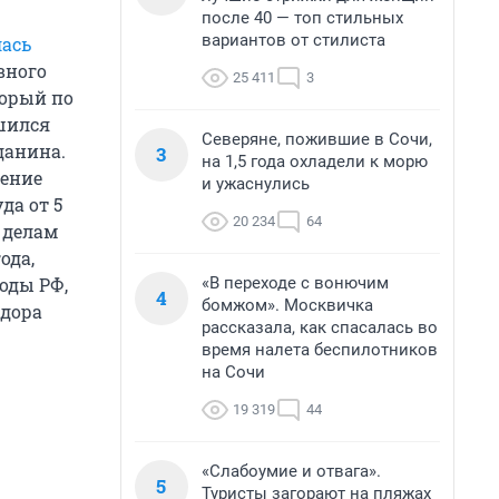
после 40 — топ стильных
вариантов от стилиста
ась
вного
25 411
3
торый по
ишился
Северяне, пожившие в Сочи,
данина.
3
на 1,5 года охладели к морю
ление
и ужаснулись
да от 5
20 234
64
 делам
ода,
«В переходе с вонючим
оды РФ,
4
бомжом». Москвичка
едора
рассказала, как спасалась во
время налета беспилотников
на Сочи
19 319
44
«Слабоумие и отвага».
5
Туристы загорают на пляжах