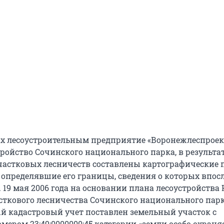
дах лесоустроительным предприятие «Воронежлеспроек
ройство Сочинского национального парка, в результат
частковых лесничеств составлены картографические
, определявшие его границы, сведения о которых впос
 19 мая 2006 года на основании плана лесоустройства
сткового лесничества Сочинского национального парк
й кадастровый учет поставлен земельный участок с
мером 23:49:0000000:45 категории «земли особо охран