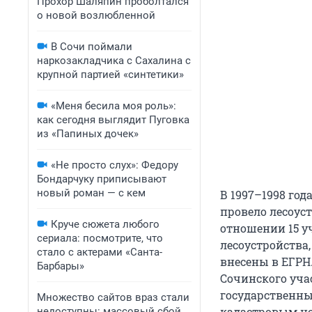
Прохор Шаляпин проболтался
о новой возлюбленной
В Сочи поймали
наркозакладчика с Сахалина с
крупной партией «синтетики»
«Меня бесила моя роль»:
как сегодня выглядит Пуговка
из «Папиных дочек»
«Не просто слух»: Федору
Бондарчуку приписывают
новый роман — с кем
В 1997–1998 го
провело лесоуст
Круче сюжета любого
отношении 15 у
сериала: посмотрите, что
лесоустройства
стало с актерами «Санта-
внесены в ЕГРН.
Барбары»
Сочинского уча
государственны
Множество сайтов враз стали
кадастровым но
недоступны: массовый сбой