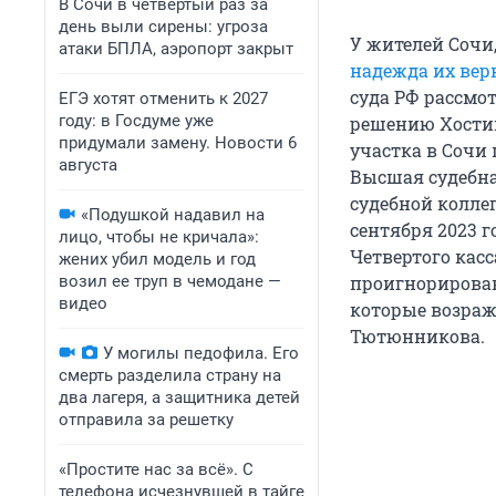
В Сочи в четвёртый раз за
день выли сирены: угроза
У жителей Сочи
атаки БПЛА, аэропорт закрыт
надежда их вер
суда РФ рассмо
ЕГЭ хотят отменить к 2027
году: в Госдуме уже
решению Хостин
придумали замену. Новости 6
участка в Сочи 
августа
Высшая судебна
судебной колле
«Подушкой надавил на
сентября 2023 
лицо, чтобы не кричала»:
Четвертого касс
жених убил модель и год
возил ее труп в чемодане —
проигнорировав
видео
которые возраж
Тютюнникова.
У могилы педофила. Его
смерть разделила страну на
два лагеря, а защитника детей
отправила за решетку
«Простите нас за всё». С
телефона исчезнувшей в тайге