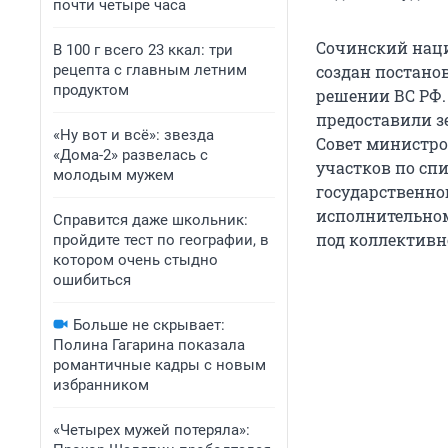
почти четыре часа
Сочинский наци
В 100 г всего 23 ккал: три
рецепта с главным летним
создан постанов
продуктом
решении ВС РФ.
предоставили зе
«Ну вот и всё»: звезда
Совет министро
«Дома-2» развелась с
участков по спи
молодым мужем
государственно
исполнительном
Справится даже школьник:
под коллективн
пройдите тест по географии, в
котором очень стыдно
ошибиться
Больше не скрывает:
Полина Гагарина показала
романтичные кадры с новым
избранником
«Четырех мужей потеряла»: