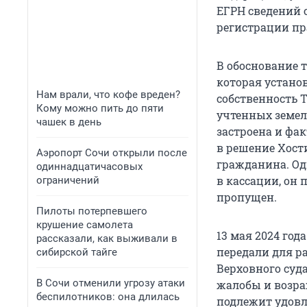
ЕГРН сведений 
регистрации пр
В обоснование 
которая устано
Нам врали, что кофе вреден?
собственность 
Кому можно пить до пяти
учтенных земел
чашек в день
застроена и фак
в решение Хост
Аэропорт Сочи открыли после
гражданина. Од
одиннадцатичасовых
в кассации, он 
ограничений
пропущен.
Пилоты потерпевшего
крушение самолета
13 мая 2024 год
рассказали, как выживали в
передали для р
сибирской тайге
Верховного суд
В Сочи отменили угрозу атаки
жалобы и возра
беспилотников: она длилась
подлежит удов