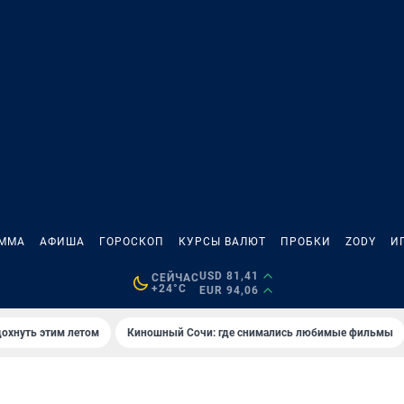
АММА
АФИША
ГОРОСКОП
КУРСЫ ВАЛЮТ
ПРОБКИ
ZODY
И
USD 81,41
СЕЙЧАС
+24°C
EUR 94,06
дохнуть этим летом
Киношный Сочи: где снимались любимые фильмы