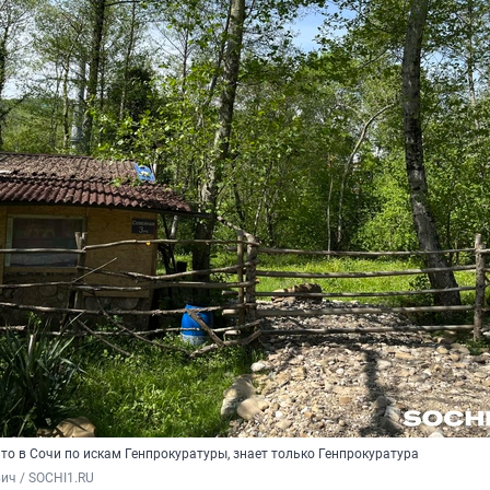
то в Сочи по искам Генпрокуратуры, знает только Генпрокуратура
ич / SOCHI1.RU