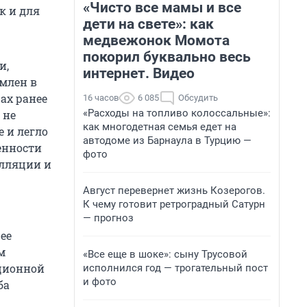
«Чисто все мамы и все
к и для
дети на свете»: как
медвежонок Момота
покорил буквально весь
и,
интернет. Видео
млен в
ах ранее
16 часов
6 085
Обсудить
«Расходы на топливо колоссальные»:
 не
как многодетная семья едет на
 и легло
автодоме из Барнаула в Турцию —
енности
фото
елляции и
Август перевернет жизнь Козерогов.
К чему готовит ретроградный Сатурн
— прогноз
ее
м
«Все еще в шоке»: сыну Трусовой
ационной
исполнился год — трогательный пост
и фото
ба