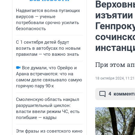
Верховн
Надвигается волна пугающих
изъятии 
вирусов — ученые
потребовали срочно усилить
Генпрок
безопасность
сочинск
С 1 сентября детей будут
инстанц
возить в автобусах по новым
правилам — что важно знать
При этом а
Все думали, что Орейро и
Арана встречаются: что на
18 октября 2024, 11:21
самом деле связывало самую
горячую пару 90-х
4
коммент
Смоленскую область накрыл
разрушительный циклон:
власти ввели режим ЧС, есть
погибшие — кадры
Эти фразы из советского кино