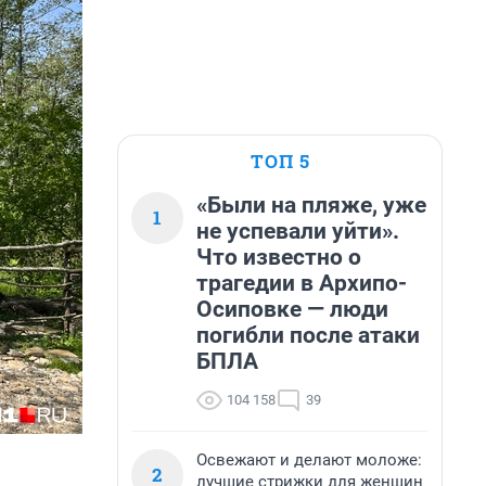
ТОП 5
«Были на пляже, уже
1
не успевали уйти».
Что известно о
трагедии в Архипо-
Осиповке — люди
погибли после атаки
БПЛА
104 158
39
Освежают и делают моложе:
2
лучшие стрижки для женщин