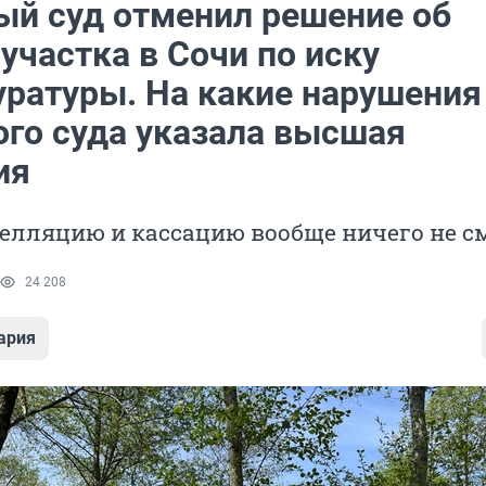
ый суд отменил решение об
участка в Сочи по иску
уратуры. На какие нарушения
ого суда указала высшая
ия
пелляцию и кассацию вообще ничего не с
24 208
ария