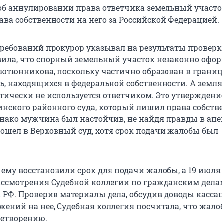
об аннулировании права ответчика земельный участо
ава собственности на него за Российской Федерацией.
требований прокурор указывал на результаты проверк
вила, что спорный земельный участок незаконно офор
Тютюнникова, поскольку частично образован в границ
ь, находящихся в федеральной собственности. А земля
тически не используется ответчиком. Это утверждение
инского районного суда, который лишил права собств
нако мужчина был настойчив, не найдя правды в ап
пошел в Верховный суд, хотя срок подачи жалобы был
а ему восстановили срок для подачи жалобы, а 19 июля 
ассмотрения Судебной коллегии по гражданским дела
а РФ. Проверив материалы дела, обсудив доводы касс
жений на нее, Судебная коллегия посчитала, что жало
летворению.