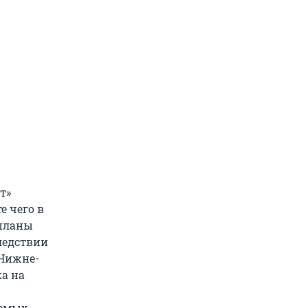
т»
е чего в
 планы
ледствии
 Нижне-
а на
яемых