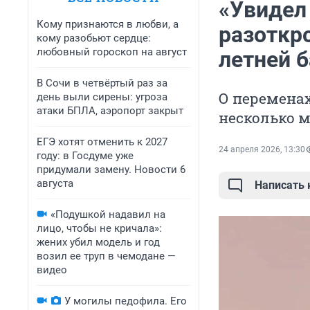
«Увидел 
Кому признаются в любви, а
разоткро
кому разобьют сердце:
любовный гороскоп на август
летней 
В Сочи в четвёртый раз за
О переменах
день выли сирены: угроза
атаки БПЛА, аэропорт закрыт
несколько 
ЕГЭ хотят отменить к 2027
24 апреля 2026, 13:30
году: в Госдуме уже
придумали замену. Новости 6
августа
Написать
«Подушкой надавил на
лицо, чтобы не кричала»:
жених убил модель и год
возил ее труп в чемодане —
видео
У могилы педофила. Его