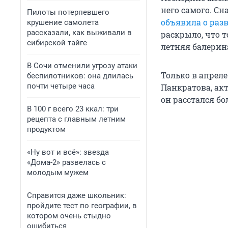
него самого. Сн
Пилоты потерпевшего
объявила о раз
крушение самолета
рассказали, как выживали в
раскрыло, что т
сибирской тайге
летняя балерин
В Сочи отменили угрозу атаки
Только в апрел
беспилотников: она длилась
почти четыре часа
Панкратова, акт
он расстался бо
В 100 г всего 23 ккал: три
рецепта с главным летним
продуктом
«Ну вот и всё»: звезда
«Дома-2» развелась с
молодым мужем
Справится даже школьник:
пройдите тест по географии, в
котором очень стыдно
ошибиться