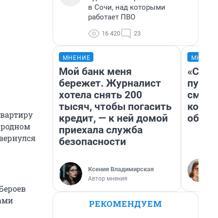
в Сочи, над которыми
работает ПВО
16 420
23
МНЕНИЕ
МНЕНИ
Мой банк меня
«Спут
бережет. Журналист
пургу»
хотела снять 200
смерт
тысяч, чтобы погасить
котор
квартиру
кредит, — к ней домой
обнар
в родном
приехала служба
 вернулся
безопасности
Ксения Владимирская
Автор мнения
Бероев
зами
РЕКОМЕНДУЕМ