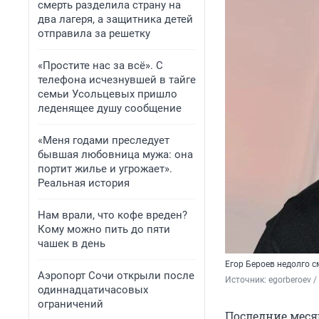
смерть разделила страну на
два лагеря, а защитника детей
отправила за решетку
«Простите нас за всё». С
телефона исчезнувшей в тайге
семьи Усольцевых пришло
леденящее душу сообщение
«Меня годами преследует
бывшая любовница мужа: она
портит жилье и угрожает».
Реальная история
Нам врали, что кофе вреден?
Кому можно пить до пяти
чашек в день
Егор Бероев недолго с
Аэропорт Сочи открыли после
Источник: 
egorberoev 
/
одиннадцатичасовых
ограничений
Последние меся