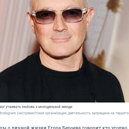
мог утаивать любовь к молоденькой звезде
 Instagram (экстремистская организация, деятельность запрещена на террит
цы о личной жизни Егора Бероева говорит кто угодно,