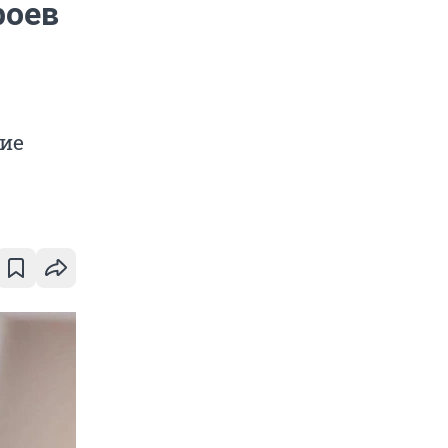
роев
ние