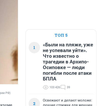
ТОП 5
«Были на пляже, уже
1
не успевали уйти».
Что известно о
трагедии в Архипо-
Осиповке — люди
погибли после атаки
БПЛА
103 426
39
ории РФ)
Освежают и делают моложе:
2
 кроме
лучшие стрижки для женщин