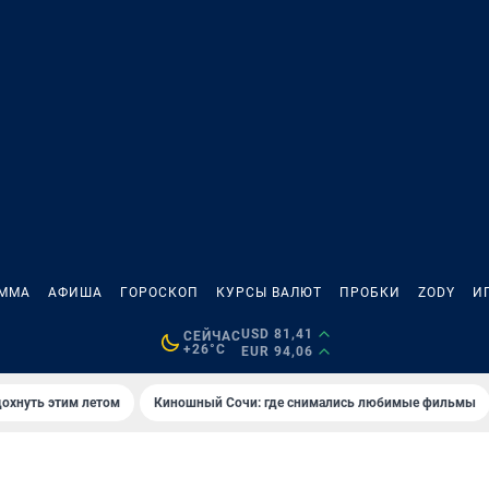
АММА
АФИША
ГОРОСКОП
КУРСЫ ВАЛЮТ
ПРОБКИ
ZODY
И
USD 81,41
СЕЙЧАС
+26°C
EUR 94,06
дохнуть этим летом
Киношный Сочи: где снимались любимые фильмы