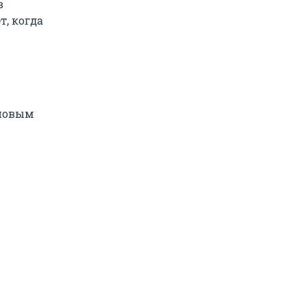
в
т, когда
 новым