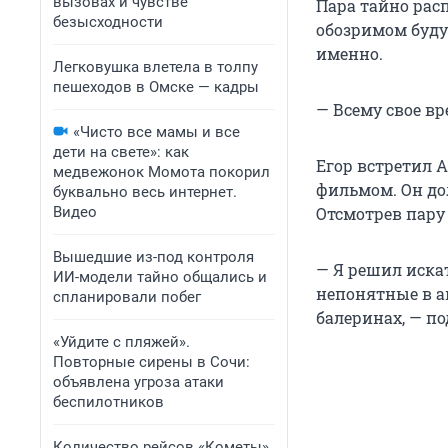
вызовах и чувстве
Пара тайно расп
безысходности
обозримом будущ
именно.
Легковушка влетела в толпу
пешеходов в Омске — кадры
— Всему свое вр
«Чисто все мамы и все
дети на свете»: как
Егор встретил А
медвежонок Момота покорил
фильмом. Он до
буквально весь интернет.
Видео
Отсмотрев пару 
Вышедшие из-под контроля
— Я решил иска
ИИ-модели тайно общались и
непонятные в ак
спланировали побег
балеринах, — по
«Уйдите с пляжей».
Повторные сирены в Сочи:
объявлена угроза атаки
беспилотников
Количество рейсов «Кометы»