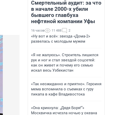
Смертельный аудит: за что
в начале 2000-х убили
бывшего главбуха
нефтяной компании Уфы
16 часов
11 488
2
«Ну вот и всё»: звезда «Дома-2»
развелась с молодым мужем
«Я не жалуюсь». Строитель лишился
рук и ног и стал звездой соцсетей:
как он живет и почему его семью
искал весь Узбекистан
«Так неожиданно и приятно». Героиня
мема вспомнила о съемках с гуру
пикапа в кафе Владивостока
«Она крикнула: „Дядя Боря!“»
Москвичка исчезла ночью у океана