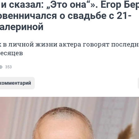
и сказал: „Это она“». Егор Бе
венничался о свадьбе с 21-
балериной
 в личной жизни актера говорят послед
месяцев
353
 комментарий