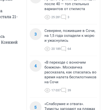
после 40 — топ стильных
а
вариантов от стилиста
ра
стала 21-
25 281
3
Северяне, пожившие в Сочи,
3
на 1,5 года охладели к морю
ась
и ужаснулись
с Ксенией
20 189
64
«В переходе с вонючим
4
бомжом». Москвичка
рассказала, как спасалась во
время налета беспилотников
на Сочи
17 037
39
«Слабоумие и отвага».
5
Туристы загорают на пляжах