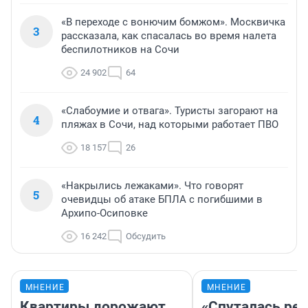
«В переходе с вонючим бомжом». Москвичка
3
рассказала, как спасалась во время налета
беспилотников на Сочи
24 902
64
«Слабоумие и отвага». Туристы загорают на
4
пляжах в Сочи, над которыми работает ПВО
18 157
26
«Накрылись лежаками». Что говорят
5
очевидцы об атаке БПЛА с погибшими в
Архипо-Осиповке
16 242
Обсудить
МНЕНИЕ
МНЕНИЕ
Квартиры дорожают,
«Спуталась реч