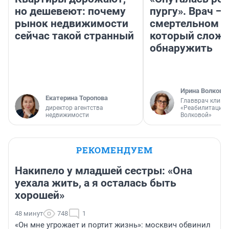
но дешевеют: почему
пургу». Врач — 
рынок недвижимости
смертельном д
сейчас такой странный
который слож
обнаружить
Ирина Волкова
Екатерина Торопова
Главврач клини
директор агентства
«Реабилитация 
недвижимости
Волковой»
РЕКОМЕНДУЕМ
Накипело у младшей сестры: «Она
уехала жить, а я осталась быть
хорошей»
48 минут
748
1
«Он мне угрожает и портит жизнь»: москвич обвинил