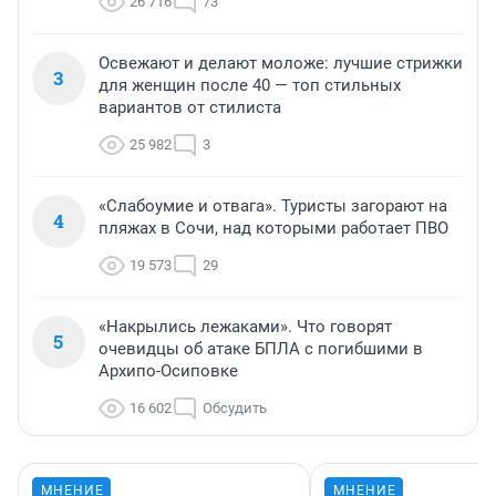
26 716
73
Освежают и делают моложе: лучшие стрижки
3
для женщин после 40 — топ стильных
вариантов от стилиста
25 982
3
«Слабоумие и отвага». Туристы загорают на
4
пляжах в Сочи, над которыми работает ПВО
19 573
29
«Накрылись лежаками». Что говорят
5
очевидцы об атаке БПЛА с погибшими в
Архипо-Осиповке
16 602
Обсудить
МНЕНИЕ
МНЕНИЕ