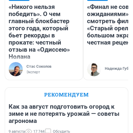
«Никого нельзя
«Финал не совп
победить». О чем
ожиданиями»: 
главный блокбастер
смотреть фил
этого года, который
«Старый орел» 
бьет рекорды в
большом экран
прокате: честный
честная рецен
отзыв на «Одиссею»
Нолана
Стас Соколов
Надежда Губар
Эксперт
РЕКОМЕНДУЕМ
Как за август подготовить огород к
зиме и не потерять урожай — советы
агронома
9 августа
17 744
Обсудить