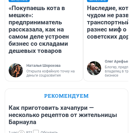
«Покупаешь кота в
Наследие, кото
мешке»:
чудом не разва
предприниматель
транспортный 
рассказала, как на
разнес миф о 
самом деле устроен
советских доро
бизнес со складами
дешевых товаров
Олег Арефьев
Наталья Шорохова
Блогер, предпри
Открыла кофейную точку на
владелец в тра
деньги соцразвития
бизнесе
РЕКОМЕНДУЕМ
Как приготовить хачапури —
несколько рецептов от жительницы
Барнаула
1 час
921
Обсудить