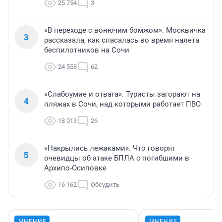
25 754
3
«В переходе с вонючим бомжом». Москвичка
3
рассказала, как спасалась во время налета
беспилотников на Сочи
24 558
62
«Слабоумие и отвага». Туристы загорают на
4
пляжах в Сочи, над которыми работает ПВО
18 013
26
«Накрылись лежаками». Что говорят
5
очевидцы об атаке БПЛА с погибшими в
Архипо-Осиповке
16 162
Обсудить
МНЕНИЕ
МНЕНИЕ