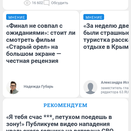
16 602
Обсудить
МНЕНИЕ
МНЕНИЕ
«Финал не совпал с
«За неделю две
ожиданиями»: стоит ли
были страшные
смотреть фильм
туристка расска
«Старый орел» на
отдыхе в Крым
большом экране —
честная рецензия
Александра Исм
Надежда Губарь
заместитель глав
редактора 63.RU
РЕКОМЕНДУЕМ
«Я тебя счас ***, петухом поедешь в
зону!» Публикуем видео нападения
уральского гопника на ветерана СВО