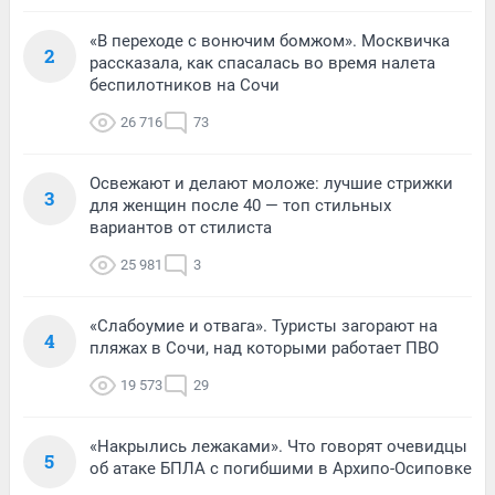
«В переходе с вонючим бомжом». Москвичка
2
рассказала, как спасалась во время налета
беспилотников на Сочи
26 716
73
Освежают и делают моложе: лучшие стрижки
3
для женщин после 40 — топ стильных
вариантов от стилиста
25 981
3
«Слабоумие и отвага». Туристы загорают на
4
пляжах в Сочи, над которыми работает ПВО
19 573
29
«Накрылись лежаками». Что говорят очевидцы
5
об атаке БПЛА с погибшими в Архипо-Осиповке