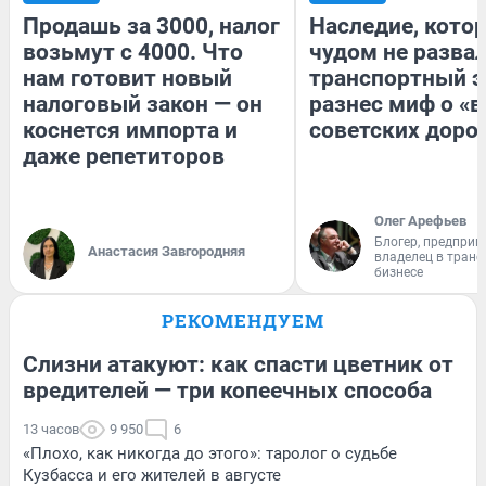
Продашь за 3000, налог
Наследие, кото
возьмут с 4000. Что
чудом не разва
нам готовит новый
транспортный э
налоговый закон — он
разнес миф о «
коснется импорта и
советских доро
даже репетиторов
Олег Арефьев
Блогер, предприн
Анастасия Завгородняя
владелец в тран
бизнесе
РЕКОМЕНДУЕМ
Слизни атакуют: как спасти цветник от
вредителей — три копеечных способа
13 часов
9 950
6
«Плохо, как никогда до этого»: таролог о судьбе
Кузбасса и его жителей в августе