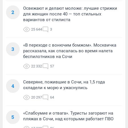
Освежают и делают моложе: лучшие стрижки
2
для женщин после 40 — топ стильных
вариантов от стилиста
25 644
3
«В переходе с вонючим бомжом». Москвичка
3
рассказала, как спасалась во время налета
беспилотников на Сочи
22 332
57
Северяне, пожившие в Сочи, на 1,5 года
4
охладели к морю и ужаснулись
20 297
64
«Слабоумие и отвага». Туристы загорают на
5
пляжах в Сочи, над которыми работает ПВО