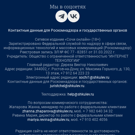
Мы в соцсетях
Контактные данные для Роскомнадзора и государственных органов
Сетевое издание «Сочи онлайн» (18+)
Зарегистрировано Федеральной службой по надзору в сфере связи,
информационных технологий и массовых коммуникаций (Роскомнадзор)
Реестровая запись ЭЛ № ФС 77 - 82851 от 31.03.2022 г.
Учредитель: Общество с ограниченной ответственностью "ИНТЕРНЕТ
ТЕХНОЛОГИИ"
Главный редактор: Дереза Виктор Николаевич
Адрес редакции: 344002, г. Ростов-на-Дону, ул. Максима Горького, д. 130,
13 этаж, +7 912 64 223 23
Электронный адрес редакции:
sochi1@shkulev.ru
Контактные данные для Роскомнадзора и государственных органов:
juristchel@shkulev.ru
.
Техподдержка:
help@shkulev.ru
По вопросам коммерческого сотрудничества:
Жапарова Жанна, менеджер по работе с федеральными клиентами
zhanna.zhaparova@shkulev.ru
, моб. + 7 982 640 34 32
Ревина Мария, директор по работе с федеральными клиентами
mariya.revina@shkulev.ru
, моб. +7 910 402 4056
Редакция сайта не несет ответственности за достоверность