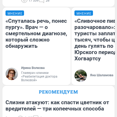
17 339
26
МНЕНИЕ
МНЕНИЕ
«Спуталась речь, понес
«Сливочное пив
пургу». Врач — о
разочаровало»:
смертельном диагнозе,
туристы заплат
который сложно
тысяч, чтобы ц
обнаружить
день гулять по 
Юрского период
Хогвартсу
Ирина Волкова
Главврач клиники
Яна Шаламова
«Реабилитация доктора
Волковой»
РЕКОМЕНДУЕМ
Слизни атакуют: как спасти цветник от
вредителей — три копеечных способа