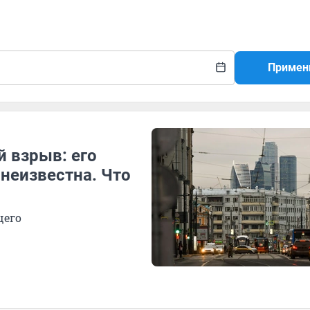
Примен
 взрыв: его
 неизвестна. Что
щего