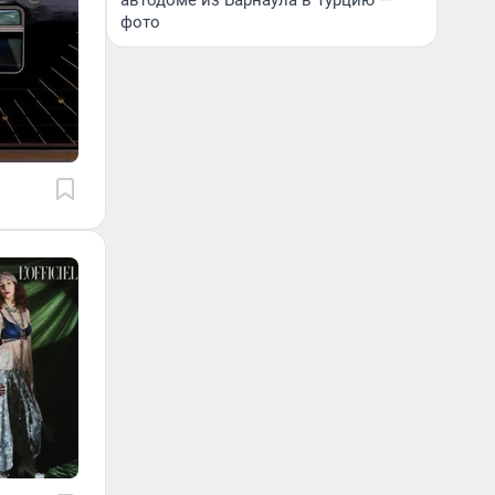
автодоме из Барнаула в Турцию —
фото