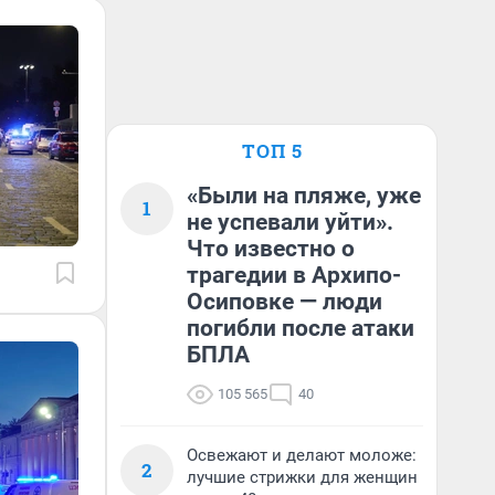
ТОП 5
«Были на пляже, уже
1
не успевали уйти».
Что известно о
трагедии в Архипо-
Осиповке — люди
погибли после атаки
БПЛА
105 565
40
Освежают и делают моложе:
2
лучшие стрижки для женщин