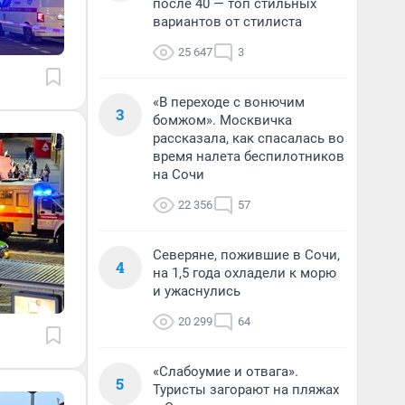
после 40 — топ стильных
вариантов от стилиста
25 647
3
«В переходе с вонючим
3
бомжом». Москвичка
рассказала, как спасалась во
время налета беспилотников
на Сочи
22 356
57
Северяне, пожившие в Сочи,
4
на 1,5 года охладели к морю
и ужаснулись
20 299
64
«Слабоумие и отвага».
5
Туристы загорают на пляжах