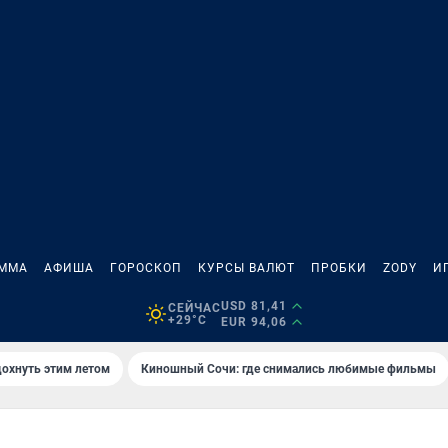
АММА
АФИША
ГОРОСКОП
КУРСЫ ВАЛЮТ
ПРОБКИ
ZODY
И
USD 81,41
СЕЙЧАС
+29°C
EUR 94,06
дохнуть этим летом
Киношный Сочи: где снимались любимые фильмы