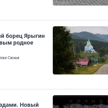
ый борец Ярыгин
овым родное
елке Сизая
ёздами. Новый