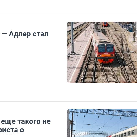
— Адлер стал
 еще такого не
риста о