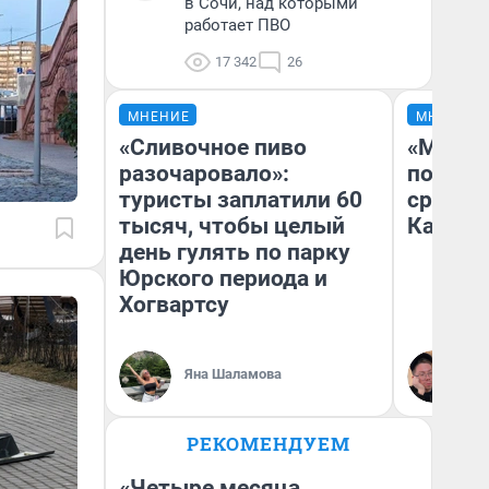
в Сочи, над которыми
работает ПВО
17 342
26
МНЕНИЕ
МНЕНИЕ
«Сливочное пиво
«Машин
разочаровало»:
полете
туристы заплатили 60
сравни
тысяч, чтобы целый
Казахс
день гулять по парку
Юрского периода и
Хогвартсу
Яна Шаламова
Ан
РЕКОМЕНДУЕМ
«Четыре месяца