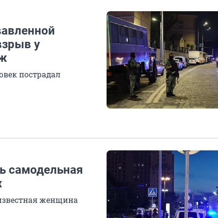
вавленной
взрыв у
аж
ловек пострадал
ь самодельная
х
еизвестная женщина