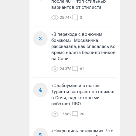
после 40 — топ стильных
вариантов от стилиста
25 747
3
«В переходе с вонючим
3
бомжом». Москвичка
рассказала, как спасалась во
время налета беспилотников
на Сочи
24 378
61
«Слабоумие и отвага».
4
Туристы загорают на пляжах
в Сочи, над которыми
работает ПВО
17 962
26
«Накрылись лежаками». Что
5