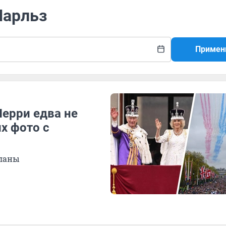
Чарльз
Примен
Перри едва не
х фото с
планы