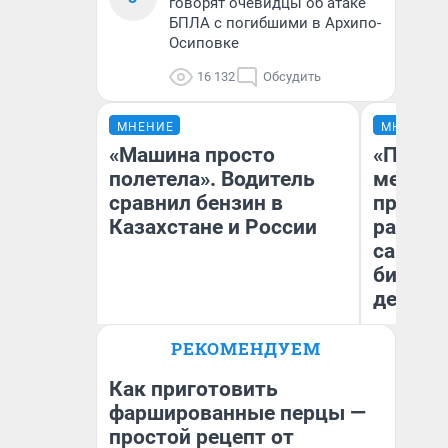
говорят очевидцы об атаке
БПЛА с погибшими в Архипо-
Осиповке
16 132
Обсудить
МНЕНИЕ
МНЕНИЕ
«Машина просто
«Покуп
полетела». Водитель
мешке»
сравнил бензин в
предпр
Казахстане и России
рассказ
самом 
бизнес
дешевы
РЕКОМЕНДУЕМ
На
Анатолий Кузнецов
От
де
Как приготовить
фаршированные перцы —
простой рецепт от