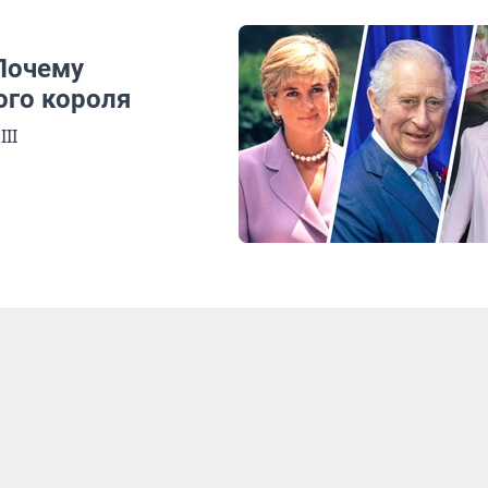
 Почему
ого короля
II