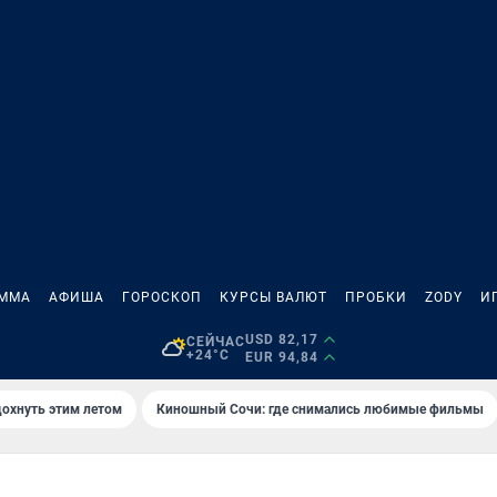
АММА
АФИША
ГОРОСКОП
КУРСЫ ВАЛЮТ
ПРОБКИ
ZODY
И
USD 82,17
СЕЙЧАС
+24°C
EUR 94,84
дохнуть этим летом
Киношный Сочи: где снимались любимые фильмы