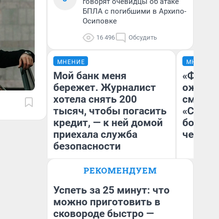
говорят очевидцы об атаке
БПЛА с погибшими в Архипо-
Осиповке
16 496
Обсудить
МНЕНИЕ
МНЕНИЕ
Мой банк меня
«Финал
бережет. Журналист
ожидан
хотела снять 200
смотре
тысяч, чтобы погасить
«Стары
кредит, — к ней домой
большо
приехала служба
честна
безопасности
РЕКОМЕНДУЕМ
Ксения Владимирская
На
Автор мнения
Успеть за 25 минут: что
можно приготовить в
сковороде быстро —