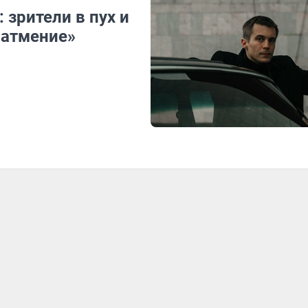
зрители в пух и
Затмение»