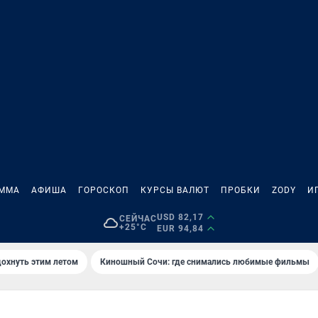
АММА
АФИША
ГОРОСКОП
КУРСЫ ВАЛЮТ
ПРОБКИ
ZODY
И
USD 82,17
СЕЙЧАС
+25°C
EUR 94,84
дохнуть этим летом
Киношный Сочи: где снимались любимые фильмы