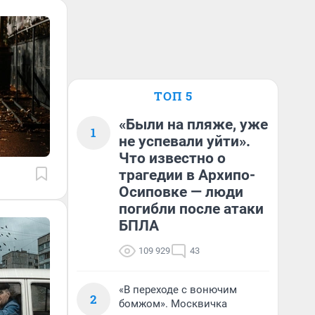
ТОП 5
«Были на пляже, уже
1
не успевали уйти».
Что известно о
трагедии в Архипо-
Осиповке — люди
погибли после атаки
БПЛА
109 929
43
«В переходе с вонючим
2
бомжом». Москвичка