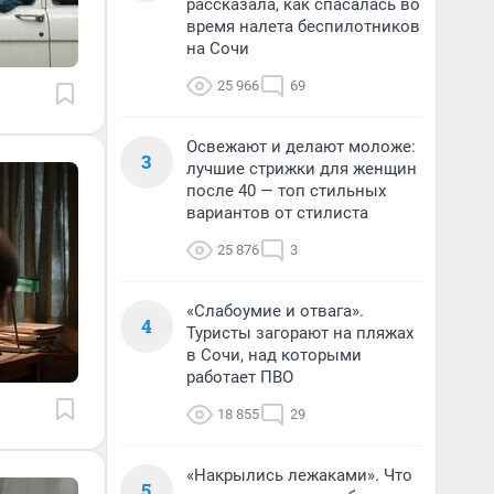
рассказала, как спасалась во
время налета беспилотников
на Сочи
25 966
69
Освежают и делают моложе:
3
лучшие стрижки для женщин
после 40 — топ стильных
вариантов от стилиста
25 876
3
«Слабоумие и отвага».
4
Туристы загорают на пляжах
в Сочи, над которыми
работает ПВО
18 855
29
«Накрылись лежаками». Что
5