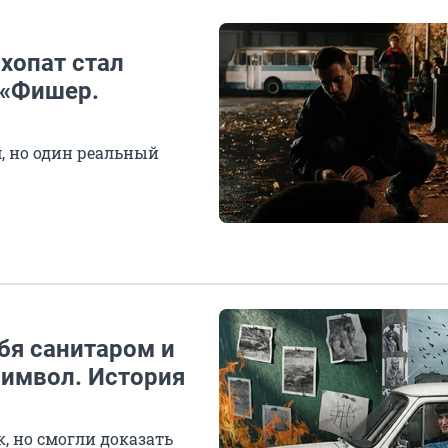
ихопат стал
 «Фишер.
, но один реальный
ебя санитаром и
символ. История
, но смогли доказать