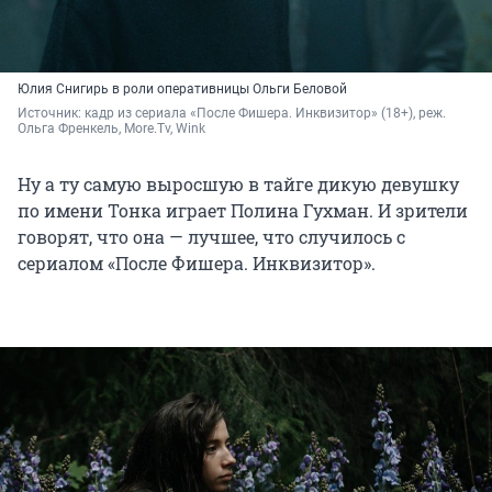
Юлия Снигирь в роли оперативницы Ольги Беловой
Источник: 
кадр из сериала «После Фишера. Инквизитор» (18+), реж. 
Ольга Френкель, More.Tv, Wink
Ну а ту самую выросшую в тайге дикую девушку
по имени Тонка играет Полина Гухман. И зрители
говорят, что она — лучшее, что случилось с
сериалом «После Фишера. Инквизитор».