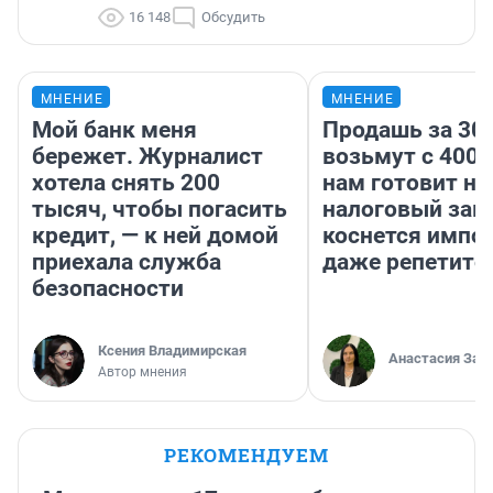
16 148
Обсудить
МНЕНИЕ
МНЕНИЕ
Мой банк меня
Продашь за 300
бережет. Журналист
возьмут с 4000
хотела снять 200
нам готовит н
тысяч, чтобы погасить
налоговый зако
кредит, — к ней домой
коснется импор
приехала служба
даже репетито
безопасности
Ксения Владимирская
Анастасия Зав
Автор мнения
РЕКОМЕНДУЕМ