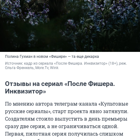
Полина Гухман в новом «Фишере» — та еще дикарка
Источник: 
кадр из сериала «После Фишера. Инквизитор» (18+), реж. 
Ольга Френкель, More.Tv, Wink
Отзывы на сериал «После Фишера.
Инквизитор»
По мнению автора телеграм-канала «Культовые
русские сериалы», старт проекта явно затянули.
Создателям стоило выпустить в день премьеры
сразу две серии, а не ограничиваться одной.
Первая, пилотная серия получилась слишком