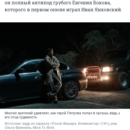
он полный антипод грубого Евгения Бокова,
которого в первом сезоне играл Иван Янковский.
Многих зрителей удивляет, как герой Петрова попал в органы, ведь у
его отца судимость
Источник: 
кадр из сериала «После Фишера. Инквизитор» (18+), реж. 
Ольга Френкель, More.Tv, Wink