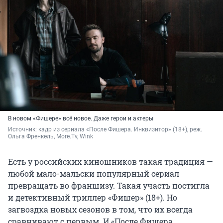
В новом «Фишере» всё новое. Даже герои и актеры
Источник: 
кадр из сериала «После Фишера. Инквизитор» (18+), реж. 
Ольга Френкель, More.Tv, Wink
Есть у российских киношников такая традиция —
любой мало-мальски популярный сериал
превращать во франшизу. Такая участь постигла
и детективный триллер «Фишер» (18+). Но
загвоздка новых сезонов в том, что их всегда
сравнивают с первым. И «После Фишера.