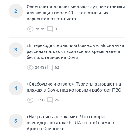
Освежают и делают моложе: лучшие стрижки
2
для женщин после 40 — топ стильных
вариантов от стилиста
25 752
3
«В переходе с вонючим бомжом». Москвичка
3
рассказала, как спасалась во время налета
беспилотников на Сочи
24 438
62
«Слабоумие и отвага». Туристы загорают на
4
пляжах в Сочи, над которыми работает ПВО
17 983
26
«Накрылись лежаками». Что говорят
5
очевидцы об атаке БПЛА с погибшими в
Архипо-Осиповке