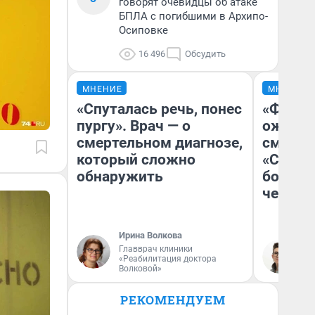
говорят очевидцы об атаке
БПЛА с погибшими в Архипо-
Осиповке
16 496
Обсудить
МНЕНИЕ
МНЕНИЕ
«Спуталась речь, понес
«Финал
пургу». Врач — о
ожидан
смертельном диагнозе,
смотре
который сложно
«Стары
обнаружить
большо
честна
Ирина Волкова
Главврач клиники
На
«Реабилитация доктора
Волковой»
РЕКОМЕНДУЕМ