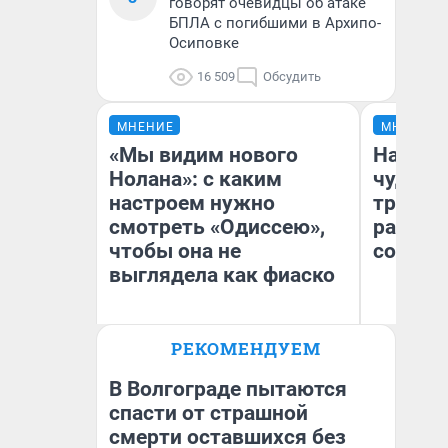
говорят очевидцы об атаке
БПЛА с погибшими в Архипо-
Осиповке
16 509
Обсудить
МНЕНИЕ
МНЕНИЕ
«Мы видим нового
Наслед
Нолана»: с каким
чудом 
настроем нужно
трансп
смотреть «Одиссею»,
разнес
чтобы она не
советс
выглядела как фиаско
Ол
РЕКОМЕНДУЕМ
Бл
Надежда Губарь
вл
би
В Волгограде пытаются
спасти от страшной
смерти оставшихся без