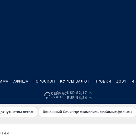
АММА
АФИША
ГОРОСКОП
КУРСЫ ВАЛЮТ
ПРОБКИ
ZODY
И
USD 82,17
СЕЙЧАС
+24°C
EUR 94,84
дохнуть этим летом
Киношный Сочи: где снимались любимые фильмы
АНИЯ