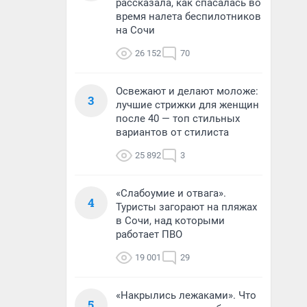
рассказала, как спасалась во
время налета беспилотников
на Сочи
26 152
70
Освежают и делают моложе:
3
лучшие стрижки для женщин
после 40 — топ стильных
вариантов от стилиста
25 892
3
«Слабоумие и отвага».
4
Туристы загорают на пляжах
в Сочи, над которыми
работает ПВО
19 001
29
«Накрылись лежаками». Что
5