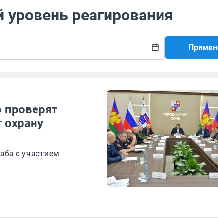
й уровень реагирования
Примен
о проверят
т охрану
аба с участием