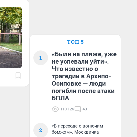
ТОП 5
«Были на пляже, уже
1
не успевали уйти».
Что известно о
трагедии в Архипо-
Осиповке — люди
погибли после атаки
БПЛА
110 126
43
«В переходе с вонючим
2
бомжом». Москвичка