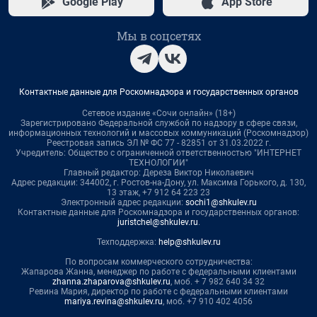
Google Play
App Store
Мы в соцсетях
Контактные данные для Роскомнадзора и государственных органов
Сетевое издание «Сочи онлайн» (18+)
Зарегистрировано Федеральной службой по надзору в сфере связи,
информационных технологий и массовых коммуникаций (Роскомнадзор)
Реестровая запись ЭЛ № ФС 77 - 82851 от 31.03.2022 г.
Учредитель: Общество с ограниченной ответственностью "ИНТЕРНЕТ
ТЕХНОЛОГИИ"
Главный редактор: Дереза Виктор Николаевич
Адрес редакции: 344002, г. Ростов-на-Дону, ул. Максима Горького, д. 130,
13 этаж, +7 912 64 223 23
Электронный адрес редакции:
sochi1@shkulev.ru
Контактные данные для Роскомнадзора и государственных органов:
juristchel@shkulev.ru
.
Техподдержка:
help@shkulev.ru
По вопросам коммерческого сотрудничества:
Жапарова Жанна, менеджер по работе с федеральными клиентами
zhanna.zhaparova@shkulev.ru
, моб. + 7 982 640 34 32
Ревина Мария, директор по работе с федеральными клиентами
mariya.revina@shkulev.ru
, моб. +7 910 402 4056