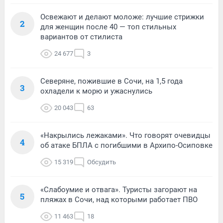
Освежают и делают моложе: лучшие стрижки
2
для женщин после 40 — топ стильных
вариантов от стилиста
24 677
3
Северяне, пожившие в Сочи, на 1,5 года
3
охладели к морю и ужаснулись
20 043
63
«Накрылись лежаками». Что говорят очевидцы
4
об атаке БПЛА с погибшими в Архипо-Осиповке
15 319
Обсудить
«Слабоумие и отвага». Туристы загорают на
5
пляжах в Сочи, над которыми работает ПВО
11 463
18