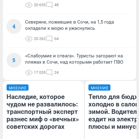
20 635
48
Северяне, пожившие в Сочи, на 1,5 года
4
охладели к морю и ужаснулись
20 262
64
«Слабоумие и отвага». Туристы загорают на
5
пляжах в Сочи, над которыми работает ПВО
17 035
24
МНЕНИЕ
МНЕНИЕ
Наследие, которое
Тепло для бюдж
чудом не развалилось:
холодно в сало
транспортный эксперт
зимой. Водитель
разнес миф о «вечных»
ездит на электр
советских дорогах
плюсы и минус