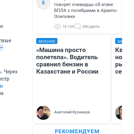
5
говорят очевидцы об атаке
БПЛА с погибшими в Архипо-
Осиповке
ью
16 125
Обсудить
тные
МНЕНИЕ
МНЕНИ
 —
«Машина просто
Кварт
полетела». Водитель
но де
сравнил бензин в
рынок
Казахстане и России
сейча
ь
. Через
естр
ии
ла
Анатолий Кузнецов
РЕКОМЕНДУЕМ