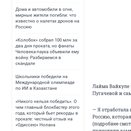
Дома и автомобили в огне,
мирные жители погибли: что
известно о налетах дронов на
Россию
«Колобок» собрал 100 млн за
два дня проката, но фанаты
Человека-паука объявили ему
войну. Разбираемся в
скандале
Школьники победили на
Международной олимпиаде
Лайма Вайкуле 
по ИИ в Казахстане
Пугачевой и са
«Никого нельзя победить». О
чем главный блокбастер этого
— Я отработала 
года, который бьет рекорды в
Россию, которая
прокате: честный отзыв на
(подробнее смот
«Одиссею» Нолана
приходили комме