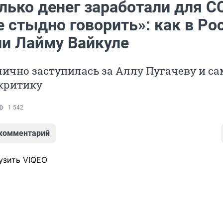
лько денег заработали для С
 стыдно говорить»: как в Ро
ли Лайму Вайкуле
ично заступилась за Аллу Пугачеву и са
 критику
1 542
 комментарий
узить VIQEO