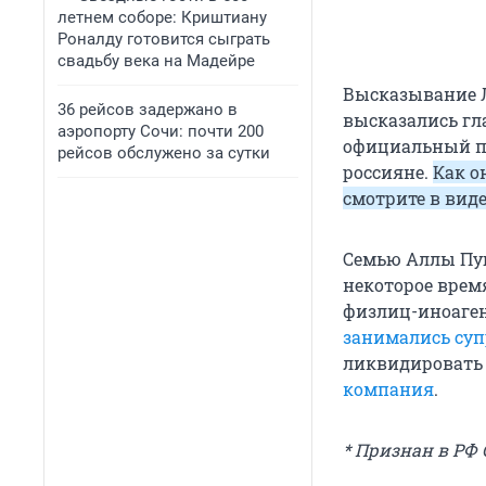
летнем соборе: Криштиану
Роналду готовится сыграть
свадьбу века на Мадейре
Высказывание Л
36 рейсов задержано в
высказались гл
аэропорту Сочи: почти 200
официальный пр
рейсов обслужено за сутки
россияне.
Как о
смотрите в вид
Семью Аллы Пу
некоторое вре
физлиц-иноаген
занимались суп
ликвидировать 
компания
.
* Признан в РФ