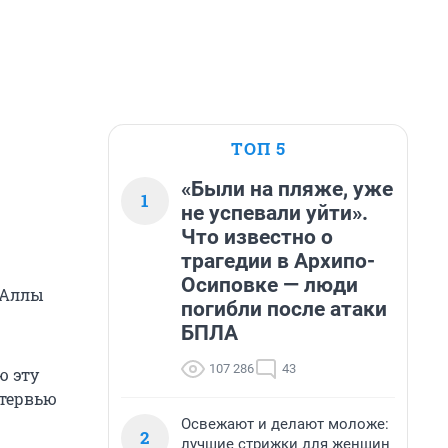
ТОП 5
«Были на пляже, уже
1
не успевали уйти».
Что известно о
трагедии в Архипо-
Осиповке — люди
 Аллы
погибли после атаки
БПЛА
107 286
43
ю эту
нтервью
Освежают и делают моложе:
2
лучшие стрижки для женщин