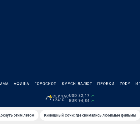
АММА
АФИША
ГОРОСКОП
КУРСЫ ВАЛЮТ
ПРОБКИ
ZODY
И
USD 82,17
СЕЙЧАС
+24°C
EUR 94,84
дохнуть этим летом
Киношный Сочи: где снимались любимые фильмы