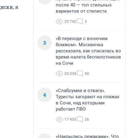
после 40 — топ стильных
иски, я
вариантов от стилиста
25 742
3
«В переходе с вонючим
3
бомжом». Москвичка
рассказала, как спасалась во
время налета беспилотников
на Сочи
24 334
60
«Слабоумие и отвага».
4
Туристы загорают на пляжах
в Сочи, над которыми
работает ПВО
17 933
26
«Накрылись лежаками». Что