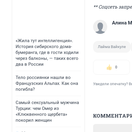
** Cоцсеть запр
Алина 
«Жила тут интеллигенция».
История сибирского дома-
Лайма Вайкуле
бумеранга, где в гости ходили
через балконы, — таких всего
два в России
0
Тело россиянки нашли во
Французских Альпах. Как она
Увидели опечатку? В
погибла?
Самый сексуальный мужчина
Турции: чем Омер из
«Клюквенного щербета»
КОММЕНТАР
покорил женщин