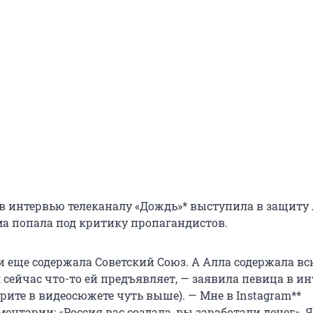
в интервью телеканалу «Дождь»* выступила в защиту
ма попала под критику пропагандистов.
и еще содержала Советский Союз. А Алла содержала вс
 сейчас что-то ей предъявляет, — заявила певица в и
рите в видеосюжете чуть выше). — Мне в Instagram**
нтарии: «Россия вас создала, вы заработали денег». Я