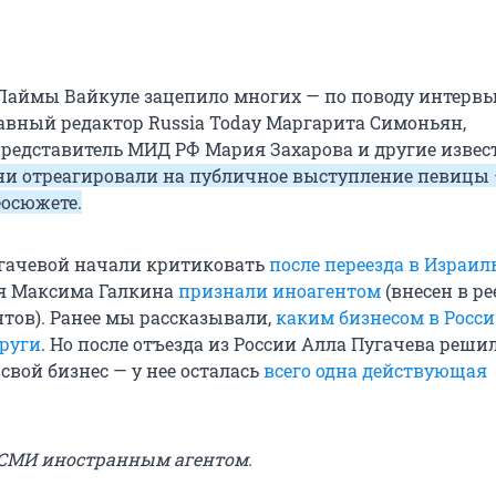
аймы Вайкуле зацепило многих — по поводу интерв
авный редактор Russia Today Маргарита Симоньян,
едставитель МИД РФ Мария Захарова и другие извес
ни отреагировали на публичное выступление певицы
еосюжете.
гачевой начали критиковать
после переезда в Израил
мя Максима Галкина
признали иноагентом
(внесен в ре
тов). Ранее мы рассказывали,
каким бизнесом в Росс
руги
. Но после отъезда из России Алла Пугачева реши
свой бизнес — у нее осталась
всего одна действующая
 СМИ иностранным агентом.