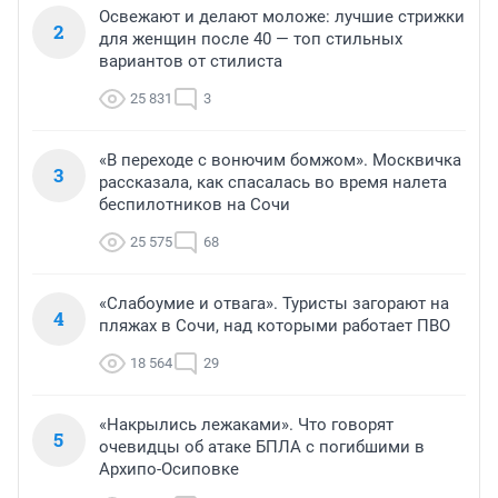
Освежают и делают моложе: лучшие стрижки
2
для женщин после 40 — топ стильных
вариантов от стилиста
25 831
3
«В переходе с вонючим бомжом». Москвичка
3
рассказала, как спасалась во время налета
беспилотников на Сочи
25 575
68
«Слабоумие и отвага». Туристы загорают на
4
пляжах в Сочи, над которыми работает ПВО
18 564
29
«Накрылись лежаками». Что говорят
5
очевидцы об атаке БПЛА с погибшими в
Архипо-Осиповке