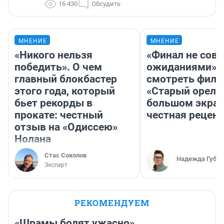
16 430
Обсудить
МНЕНИЕ
МНЕНИЕ
«Никого нельзя
«Финал не совп
победить». О чем
ожиданиями»: 
главный блокбастер
смотреть фил
этого года, который
«Старый орел» 
бьет рекорды в
большом экран
прокате: честный
честная рецен
отзыв на «Одиссею»
Нолана
Стас Соколов
Надежда Губар
Эксперт
РЕКОМЕНДУЕМ
«Шрамы болят ужасно».