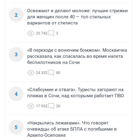
Освежают и делают моложе: лучшие стрижки
2
для женщин после 40 — топ стильных
вариантов от стилиста
25 742
3
«В переходе с вонючим бомжом». Москвичка
3
рассказала, как спасалась во время налета
беспилотников на Сочи
24 332
60
«Слабоумие и отвага». Туристы загорают на
4
пляжах в Сочи, над которыми работает ПВО
17 932
26
«Накрылись лежаками». Что говорят
5
очевидцы об атаке БПЛА с погибшими в
Архипо-Осиповке