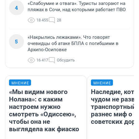
«Слабоумие и отвага». Туристы загорают на
4
пляжах в Сочи, над которыми работает ПВО
18 455
28
«Накрылись лежаками». Что говорят
5
очевидцы об атаке БПЛА с погибшими в
Архипо-Осиповке
16 417
Обсудить
МНЕНИЕ
МНЕНИЕ
«Мы видим нового
Наследие, кото
Нолана»: с каким
чудом не разва
настроем нужно
транспортный 
смотреть «Одиссею»,
разнес миф о 
чтобы она не
советских доро
выглядела как фиаско