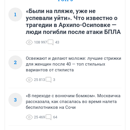
«Были на пляже, уже не
1
успевали уйти». Что известно о
трагедии в Архипо-Осиповке —
люди погибли после атаки БПЛА
108 997
43
Освежают и делают моложе: лучшие стрижки
2
для женщин после 40 — топ стильных
вариантов от стилиста
25 813
3
«В переходе с вонючим бомжом». Москвичка
3
рассказала, как спасалась во время налета
беспилотников на Сочи
25 469
64