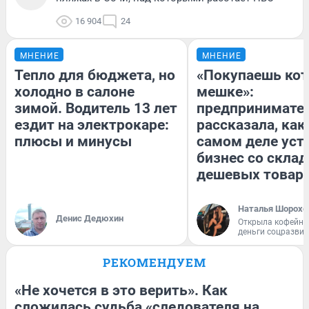
16 904
24
МНЕНИЕ
МНЕНИЕ
Тепло для бюджета, но
«Покупаешь кот
холодно в салоне
мешке»:
зимой. Водитель 13 лет
предпринимате
ездит на электрокаре:
рассказала, как
плюсы и минусы
самом деле уст
бизнес со скла
дешевых товар
Наталья Шорохо
Денис Дедюхин
Открыла кофейну
деньги соцразви
РЕКОМЕНДУЕМ
«Не хочется в это верить». Как
сложилась судьба «следователя на