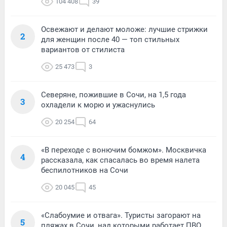
104 408
39
Освежают и делают моложе: лучшие стрижки
2
для женщин после 40 — топ стильных
вариантов от стилиста
25 473
3
Северяне, пожившие в Сочи, на 1,5 года
3
охладели к морю и ужаснулись
20 254
64
«В переходе с вонючим бомжом». Москвичка
4
рассказала, как спасалась во время налета
беспилотников на Сочи
20 045
45
«Слабоумие и отвага». Туристы загорают на
5
пляжах в Сочи, над которыми работает ПВО