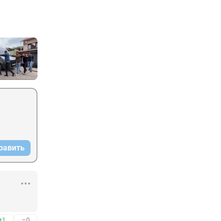
равить
+1
–0