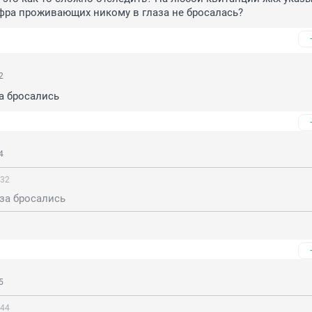
фра проживающих никому в глаза не бросалась?
2
а бросались
4
:32
за бросались
5
:44