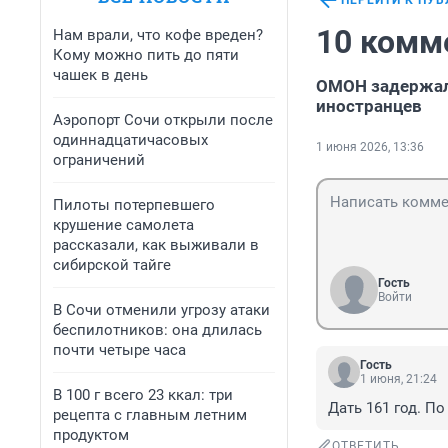
ПЕРЕЙТИ К ПУ
10 комм
Нам врали, что кофе вреден?
Кому можно пить до пяти
чашек в день
ОМОН задержал
иностранцев
Аэропорт Сочи открыли после
одиннадцатичасовых
1 июня 2026, 13:36
ограничений
Пилоты потерпевшего
крушение самолета
рассказали, как выживали в
сибирской тайге
Гость
Войти
В Сочи отменили угрозу атаки
беспилотников: она длилась
почти четыре часа
Гость
1 июня, 21:24
В 100 г всего 23 ккал: три
Дать 161 год. По
рецепта с главным летним
продуктом
ОТВЕТИТЬ