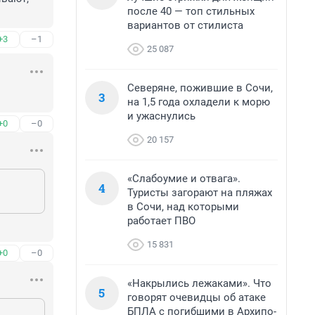
после 40 — топ стильных
вариантов от стилиста
+3
–1
25 087
Северяне, пожившие в Сочи,
3
на 1,5 года охладели к морю
и ужаснулись
+0
–0
20 157
«Слабоумие и отвага».
4
Туристы загорают на пляжах
в Сочи, над которыми
работает ПВО
15 831
+0
–0
«Накрылись лежаками». Что
5
говорят очевидцы об атаке
БПЛА с погибшими в Архипо-