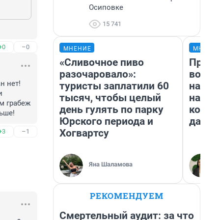
Осиповке
15 741
+0
–0
МНЕНИЕ
МНЕНИ
«Сливочное пиво
Прода
разочаровало»:
возьм
 нет! 
туристы заплатили 60
нам г
 
тысяч, чтобы целый
налог
 грабеж 
день гулять по парку
косне
ьше!
Юрского периода и
даже 
Хогвартсу
+3
–1
Яна Шаламова
РЕКОМЕНДУЕМ
Смертельный аудит: за что