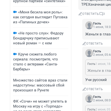
крупной партией «синтетики»
ТРЕХзначная ци
«Меня бесила моя роль»:
ОТВЕТИТЬ
3
как сегодня выглядит Пуговка
из «Папиных дочек»
Гость
1 июня, 18:3
«Не просто слух»: Федору
Женьги в глаз
Бондарчуку приписывают
новый роман — с кем
ОТВЕТИТЬ
Гость
Круче сюжета любого
2 июня, 05:4
сериала: посмотрите, что
стало с актерами «Санта-
Гость
1 июня, 18
Барбары»
Женьги в гла
Учи русский
Множество сайтов враз стали
недоступны: массовый сбой
ОТВЕТИТЬ
произошел в Рунете
Гость
2 июня, 08:0
ФК «Сочи» не может улететь в
Москву на игру с «Торпедо»
Гость
2 июня, 05