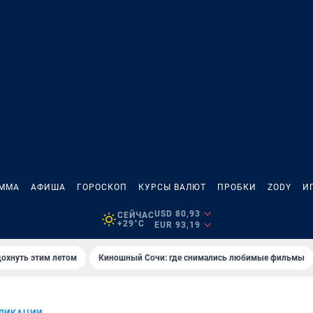
АММА
АФИША
ГОРОСКОП
КУРСЫ ВАЛЮТ
ПРОБКИ
ZODY
И
USD 80,93
СЕЙЧАС
+29°C
EUR 93,19
дохнуть этим летом
Киношный Сочи: где снимались любимые фильмы