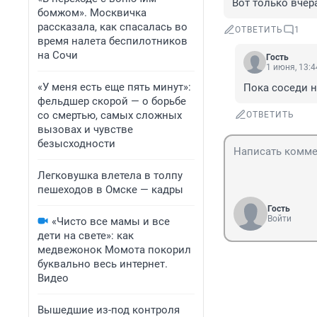
Вот только вчер
бомжом». Москвичка
рассказала, как спасалась во
ОТВЕТИТЬ
1
время налета беспилотников
на Сочи
Гость
1 июня, 13:4
«У меня есть еще пять минут»:
Пока соседи н
фельдшер скорой — о борьбе
со смертью, самых сложных
ОТВЕТИТЬ
вызовах и чувстве
безысходности
Легковушка влетела в толпу
пешеходов в Омске — кадры
Гость
Войти
«Чисто все мамы и все
дети на свете»: как
медвежонок Момота покорил
буквально весь интернет.
Видео
Вышедшие из-под контроля