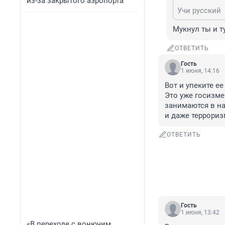
из-за закрытого аэропорта
Учи русский
Мукнул ты и т
ОТВЕТИТЬ
Гость
1 июня, 14:16
Вот и упеките ее
Это уже госизмен
занимаются в на
и даже террориз
ОТВЕТИТЬ
Гость
1 июня, 13:42
«В переходе с вонючим