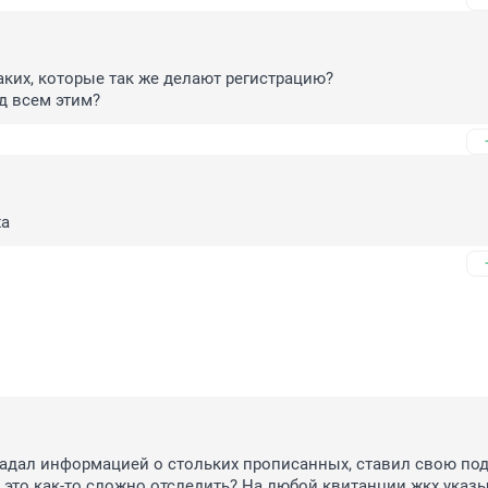
аких, которые так же делают регистрацию?

ад всем этим?
ха
ладал информацией о стольких прописанных, ставил свою под
, это как-то сложно отследить? На любой квитанции жкх указы