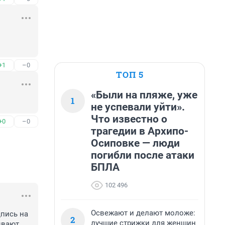
+1
–0
ТОП 5
«Были на пляже, уже
1
не успевали уйти».
Что известно о
+0
–0
трагедии в Архипо-
Осиповке — люди
погибли после атаки
БПЛА
102 496
Освежают и делают моложе:
пись на 
2
лучшие стрижки для женщин
вают, 