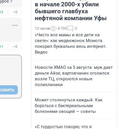
урсе ?
в начале 2000-х убили
бывшего главбуха
+3
–0
нефтяной компании Уфы
12 часов
8 705
2
«Чисто все мамы и все дети на
свете»: как медвежонок Момота
покорил буквально весь интернет.
+1
–0
Видео
Новости ХМАО за 5 августа: муж дает
деньги Айзе, вартовчанин оголился
возле ТЦ, откроются новые
поликлиники
равить
Может столкнуться каждый. Как
бороться с бактериальными
болезнями овощей — советы
«С гордостью говорю, что я