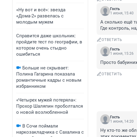
Гость
«Ну вот и всё»: звезда
1 июня, 15:40
«Дома-2» развелась с
молодым мужем
А сколько ещё т
Где контроль, н
Справится даже школьник:
ОТВЕТИТЬ
пройдите тест по географии, в
котором очень стыдно
Гость
ошибиться
1 июня, 15:26
Просто бабуини
Больше не скрывает:
Полина Гагарина показала
ОТВЕТИТЬ
романтичные кадры с новым
избранником
«Четырех мужей потеряла»:
Прохор Шаляпин проболтался
о новой возлюбленной
Гость
1 июня, 14:20
В Сочи поймали
Ну кто-то же об
наркозакладчика с Сахалина с
этих документах