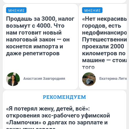
МНЕНИЕ
МНЕНИЕ
Продашь за 3000, налог
«Нет некрасивы
возьмут с 4000. Что
городов, есть
нам готовит новый
недофинансиро
налоговый закон — он
Путешественни
коснется импорта и
проехали 2000
даже репетиторов
километров по 
машине — стоил
того
Анастасия Завгородняя
Екатерина Литк
РЕКОМЕНДУЕМ
«Я потерял жену, детей, всё»:
откровения экс-рабочего уфимской
«Лампочки» о долгах по зарплате и