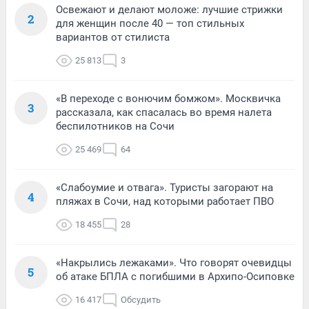
Освежают и делают моложе: лучшие стрижки
2
для женщин после 40 — топ стильных
вариантов от стилиста
25 813
3
«В переходе с вонючим бомжом». Москвичка
3
рассказала, как спасалась во время налета
беспилотников на Сочи
25 469
64
«Слабоумие и отвага». Туристы загорают на
4
пляжах в Сочи, над которыми работает ПВО
18 455
28
«Накрылись лежаками». Что говорят очевидцы
5
об атаке БПЛА с погибшими в Архипо-Осиповке
16 417
Обсудить