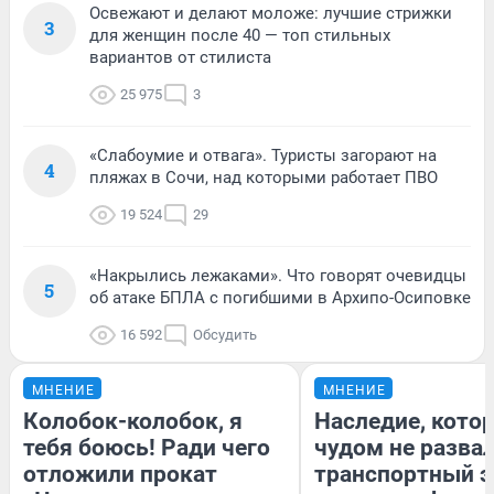
Освежают и делают моложе: лучшие стрижки
3
для женщин после 40 — топ стильных
вариантов от стилиста
25 975
3
«Слабоумие и отвага». Туристы загорают на
4
пляжах в Сочи, над которыми работает ПВО
19 524
29
«Накрылись лежаками». Что говорят очевидцы
5
об атаке БПЛА с погибшими в Архипо-Осиповке
16 592
Обсудить
МНЕНИЕ
МНЕНИЕ
Колобок-колобок, я
Наследие, кото
тебя боюсь! Ради чего
чудом не разва
отложили прокат
транспортный э