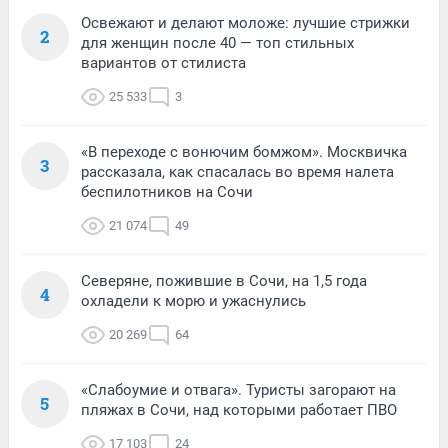
Освежают и делают моложе: лучшие стрижки
2
для женщин после 40 — топ стильных
вариантов от стилиста
25 533
3
«В переходе с вонючим бомжом». Москвичка
3
рассказала, как спасалась во время налета
беспилотников на Сочи
21 074
49
Северяне, пожившие в Сочи, на 1,5 года
4
охладели к морю и ужаснулись
20 269
64
«Слабоумие и отвага». Туристы загорают на
5
пляжах в Сочи, над которыми работает ПВО
17 103
24