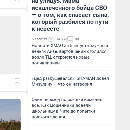
на улицу». Мама
искалеченного бойца СВО
— о том, как спасает сына,
который разбился по пути
к невесте
5 августа
34 582
88
Новости ХМАО за 5 августа: муж дает
деньги Айзе, вартовчанин оголился
возле ТЦ, откроются новые
поликлиники
«Дед разбушевался»: SHAMAN довел
Мизулину — что он натворил
Один переход по ссылке изменил
всё. Как мошенники довели
школьницу в Чите до попытки
поджога здания