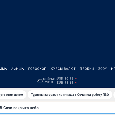
АММА
АФИША
ГОРОСКОП
КУРСЫ ВАЛЮТ
ПРОБКИ
ZODY
И
USD 80,93
СЕЙЧАС
+23°C
EUR 93,19
нуть этим летом
Туристы загорают на пляжах в Сочи под работу ПВО
В Сочи закрыто небо