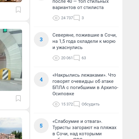
после 40 — топ стильных
вариантов от стилиста
24 737
3
Северяне, пожившие в Сочи,
3
на 1,5 года охладели к морю
и ужаснулись
20 061
63
«Накрылись лежаками». Что
4
говорят очевидцы об атаке
БПЛА с погибшими в Архипо-
Осиповке
15 372
Обсудить
«Слабоумие и отвага».
5
Туристы загорают на пляжах
в Сочи, над которыми