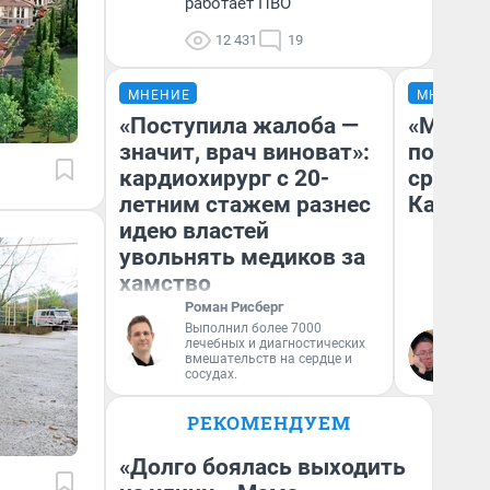
работает ПВО
12 431
19
МНЕНИЕ
МНЕНИЕ
«Поступила жалоба —
«Машин
значит, врач виноват»:
полете
кардиохирург с 20-
сравни
летним стажем разнес
Казахс
идею властей
увольнять медиков за
хамство
Роман Рисберг
Выполнил более 7000
лечебных и диагностических
Ан
вмешательств на сердце и
сосудах.
РЕКОМЕНДУЕМ
«Долго боялась выходить