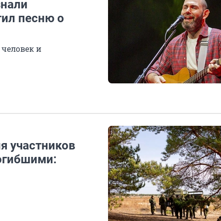
знали
тил песню о
 человек и
я участников
огибшими: