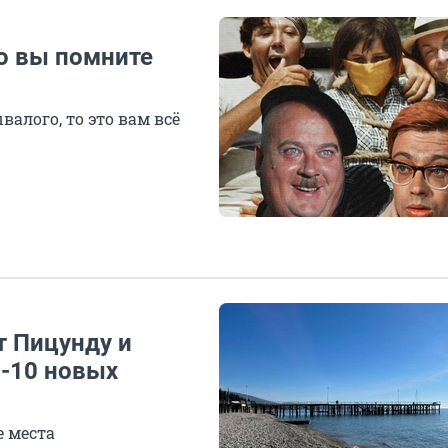
о вы помните
валого, то это вам всё
 Пицунду и
п-10 новых
 места