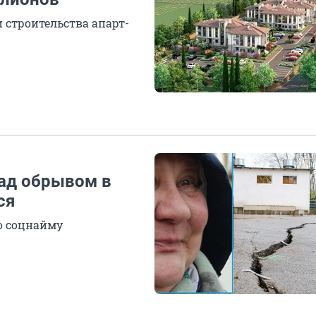
 строительства апарт-
ад обрывом в
ся
о соцнайму