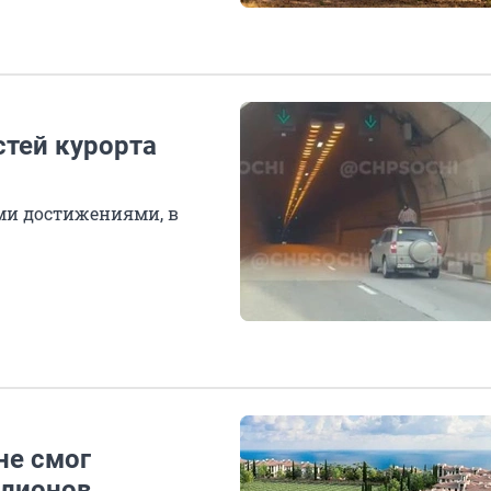
стей курорта
ми достижениями, в
не смог
ллионов