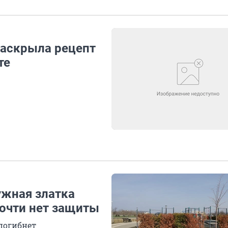
раскрыла рецепт
те
ужная златка
почти нет защиты
 погибнет