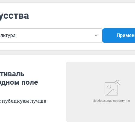
усства
ультура
Примен
стиваль
одном поле
: публикуем лучше