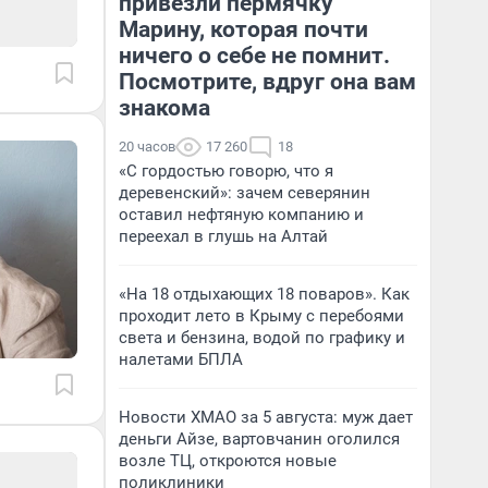
привезли пермячку
Марину, которая почти
ничего о себе не помнит.
Посмотрите, вдруг она вам
знакома
20 часов
17 260
18
«С гордостью говорю, что я
деревенский»: зачем северянин
оставил нефтяную компанию и
переехал в глушь на Алтай
«На 18 отдыхающих 18 поваров». Как
проходит лето в Крыму с перебоями
света и бензина, водой по графику и
налетами БПЛА
Новости ХМАО за 5 августа: муж дает
деньги Айзе, вартовчанин оголился
возле ТЦ, откроются новые
поликлиники