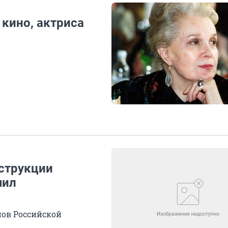
 кино, актриса
струкции
чил
онов Российской