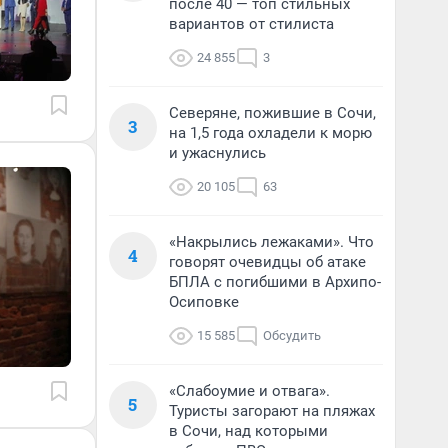
после 40 — топ стильных
вариантов от стилиста
24 855
3
Северяне, пожившие в Сочи,
3
на 1,5 года охладели к морю
и ужаснулись
20 105
63
«Накрылись лежаками». Что
4
говорят очевидцы об атаке
БПЛА с погибшими в Архипо-
Осиповке
15 585
Обсудить
«Слабоумие и отвага».
5
Туристы загорают на пляжах
в Сочи, над которыми