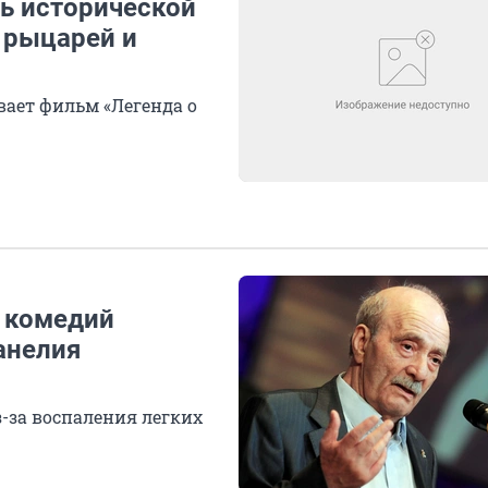
ь исторической
 рыцарей и
вает фильм «Легенда о
 комедий
анелия
з-за воспаления легких