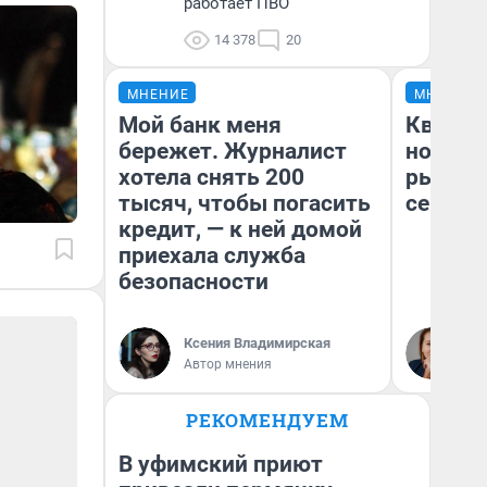
работает ПВО
14 378
20
МНЕНИЕ
МНЕНИЕ
Мой банк меня
Кварти
бережет. Журналист
но деш
хотела снять 200
рынок 
тысяч, чтобы погасить
сейчас
кредит, — к ней домой
приехала служба
безопасности
Ек
Ксения Владимирская
ди
Автор мнения
не
РЕКОМЕНДУЕМ
В уфимский приют