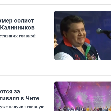
умер солист
 Калинников
, ставший главной
ются за
тиваля в Чите
 уже получал главную