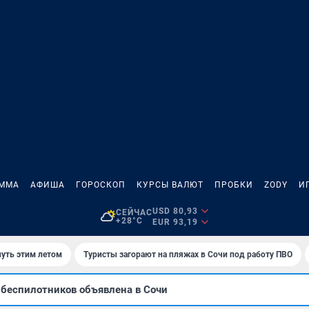
АММА
АФИША
ГОРОСКОП
КУРСЫ ВАЛЮТ
ПРОБКИ
ZODY
И
USD 80,93
СЕЙЧАС
+28°C
EUR 93,19
нуть этим летом
Туристы загорают на пляжах в Сочи под работу ПВО
и беспилотников объявлена в Сочи