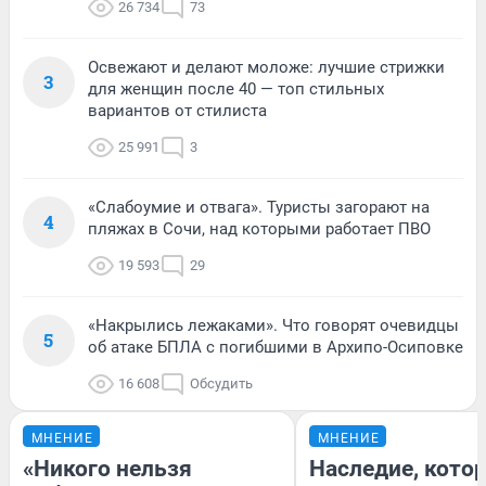
26 734
73
Освежают и делают моложе: лучшие стрижки
3
для женщин после 40 — топ стильных
вариантов от стилиста
25 991
3
«Слабоумие и отвага». Туристы загорают на
4
пляжах в Сочи, над которыми работает ПВО
19 593
29
«Накрылись лежаками». Что говорят очевидцы
5
об атаке БПЛА с погибшими в Архипо-Осиповке
16 608
Обсудить
МНЕНИЕ
МНЕНИЕ
«Никого нельзя
Наследие, кото