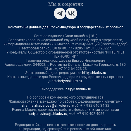
Мы в соцсетях
Контактные данные для Роскомнадзора и государственных органов
Сетевое издание «Сочи онлайн» (18+)
Зарегистрировано Федеральной службой по надзору в сфере связи,
информационных технологий и массовых коммуникаций (Роскомнадзор)
Реестровая запись ЭЛ № ФС 77 - 82851 от 31.03.2022 г.
Учредитель: Общество с ограниченной ответственностью "ИНТЕРНЕТ
ТЕХНОЛОГИИ"
Главный редактор: Дереза Виктор Николаевич
Адрес редакции: 344002, г. Ростов-на-Дону, ул. Максима Горького, д. 130,
13 этаж, +7 912 64 223 23
Электронный адрес редакции:
sochi1@shkulev.ru
Контактные данные для Роскомнадзора и государственных органов:
juristchel@shkulev.ru
.
Техподдержка:
help@shkulev.ru
По вопросам коммерческого сотрудничества:
Жапарова Жанна, менеджер по работе с федеральными клиентами
zhanna.zhaparova@shkulev.ru
, моб. + 7 982 640 34 32
Ревина Мария, директор по работе с федеральными клиентами
mariya.revina@shkulev.ru
, моб. +7 910 402 4056
Редакция сайта не несет ответственности за достоверность
информации, содержащейся в рекламных объявлениях.