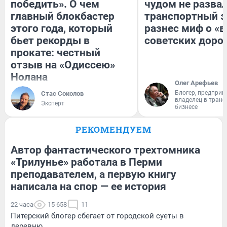
победить». О чем
чудом не разва
главный блокбастер
транспортный э
этого года, который
разнес миф о «
бьет рекорды в
советских доро
прокате: честный
отзыв на «Одиссею»
Нолана
Олег Арефьев
Блогер, предприн
Стас Соколов
владелец в тран
Эксперт
бизнесе
РЕКОМЕНДУЕМ
Автор фантастического трехтомника
«Трилунье» работала в Перми
преподавателем, а первую книгу
написала на спор — ее история
22 часа
15 658
11
Питерский блогер сбегает от городской суеты в
деревню