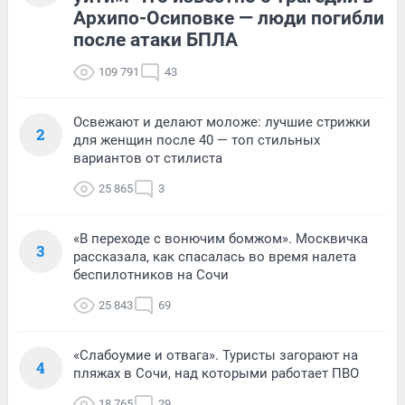
Архипо-Осиповке — люди погибли
после атаки БПЛА
109 791
43
Освежают и делают моложе: лучшие стрижки
2
для женщин после 40 — топ стильных
вариантов от стилиста
25 865
3
«В переходе с вонючим бомжом». Москвичка
3
рассказала, как спасалась во время налета
беспилотников на Сочи
25 843
69
«Слабоумие и отвага». Туристы загорают на
4
пляжах в Сочи, над которыми работает ПВО
18 765
29