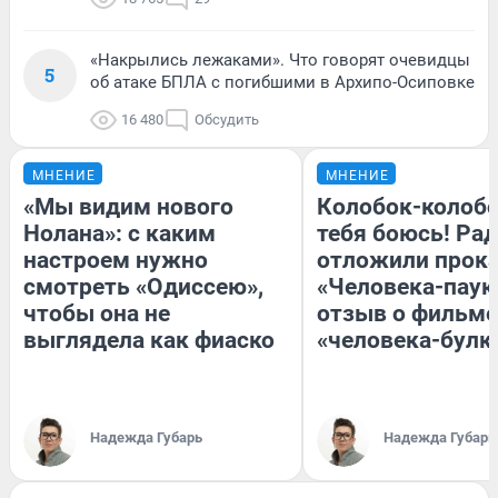
«Накрылись лежаками». Что говорят очевидцы
5
об атаке БПЛА с погибшими в Архипо-Осиповке
16 480
Обсудить
МНЕНИЕ
МНЕНИЕ
«Мы видим нового
Колобок-колобо
Нолана»: с каким
тебя боюсь! Рад
настроем нужно
отложили прок
смотреть «Одиссею»,
«Человека-паук
чтобы она не
отзыв о фильме
выглядела как фиаско
«человека-булк
Надежда Губарь
Надежда Губарь